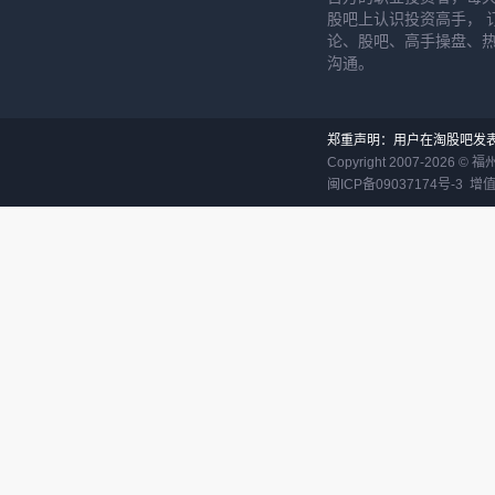
股吧上认识投资高手， 
论、股吧、高手操盘、
沟通。
郑重声明：用户在淘股吧发
Copyright 2007-
2026
©
福
闽ICP备09037174号-3
增值