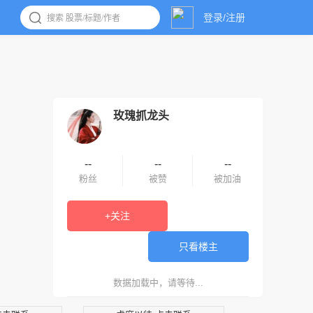
登录/注册
玫瑰抓龙头
--
--
--
粉丝
被赞
被加油
+关注
只看楼主
数据加载中，请等待...