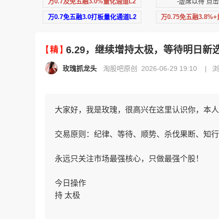
万0.7及免五融3.0%量化通道L2
-虚席以待 点击
万0.7免五融3.0打板量化通道L2
万0.75免五融3.8%
6.29，继续增持太极，等待明日新
玫瑰抓龙头
淘股吧原创 2026-06-29 19:10
|
浏
大家好，我是玫瑰，很高兴在这里认识你，本人
交易原则：纪律、等待、顺势、杀伐果断、知行
永远只关注市场最强核心，只做最强个股！
今日操作
持 太极