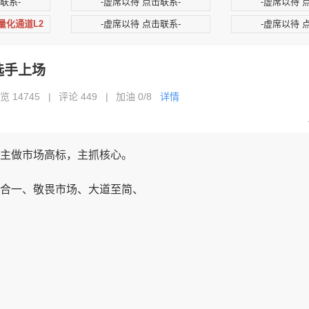
联系-
-虚席以待 点击联系-
-虚席以待 
+量化通道L2
-虚席以待 点击联系-
-虚席以待 
选手上场
览 14745
|
评论 449
|
加油
0/8
详情
主做市场高标，主抓核心。
合一、敬畏市场、大道至简、