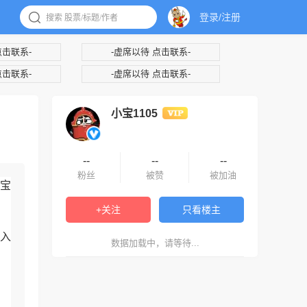
登录/注册
点击联系-
-虚席以待 点击联系-
点击联系-
-虚席以待 点击联系-
小宝1105
--
--
--
粉丝
被赞
被加油
宝
+关注
只看楼主
入
数据加载中，请等待...