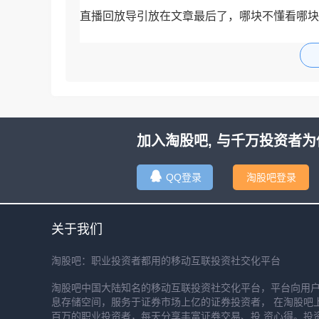
直播回放导引放在文章最后了，哪块不懂看哪块
首先是盘面概述
[图片]
老规矩先看一下早
加入淘股吧, 与千万投资者为
QQ登录
淘股吧登录
关于我们
淘股吧：职业投资者都用的移动互联投资社交化平台
淘股吧中国大陆知名的移动互联投资社交化平台，平台向用
息存储空间，服务于证券市场上亿的证券投资者， 在淘股吧
百万的职业投资者，每天分享丰富证券交易、投 资心得。投