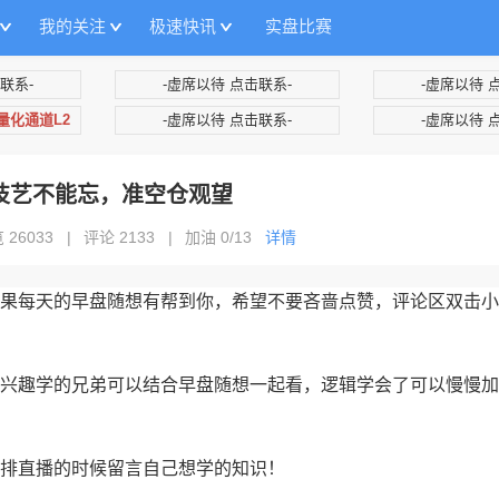
我的关注
极速快讯
实盘比赛
联系-
-虚席以待 点击联系-
-虚席以待 
+量化通道L2
-虚席以待 点击联系-
-虚席以待 
传技艺不能忘，准空仓观望
 26033
|
评论 2133
|
加油
0/13
详情
果每天的早盘随想有帮到你，希望不要吝啬点赞，评论区双击小
兴趣学的兄弟可以结合早盘随想一起看，逻辑学会了可以慢慢加
排直播的时候留言自己想学的知识！