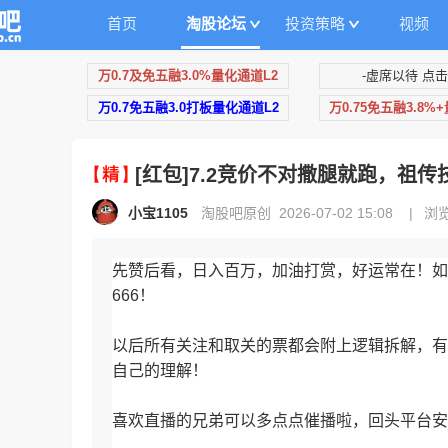
首页
淘股论坛
投资策略
视频
万0.7及免五融3.0%量化通道L2
-虚席以待 点击
万0.7免五融3.0打板量化通道L2
万0.75免五融3.8%
[红包]7.2竞价不对撒腿就跑，祖
小宝1105
淘股吧原创 2026-07-02 15:08
|
浏览
先赞后看，日入百万，加油打赏，好运常在！如
666！
以后所有关注和取关的票都会附上逻辑拆解，有
自己的理解！
喜欢直播的兄弟可以多点点催播啦，回头平台安