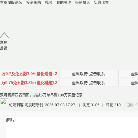
首页
淘股论坛
投资策略
视频
我的关注
极速快讯
实盘比赛
意见
反馈
万0.7及免五融3.0%量化通道L2
-虚席以待 点击联系-
-虚
万0.75免五融3.8%+量化通道L2
-虚席以待 点击联系-
-虚
双月赛第四名镇图，挑战5万单吊到100万实盘记录
幻隐刺客
淘股吧原创 2026-07-03 17:27
|
浏览 3105
|
评论 210
|
加油
0
[图片]