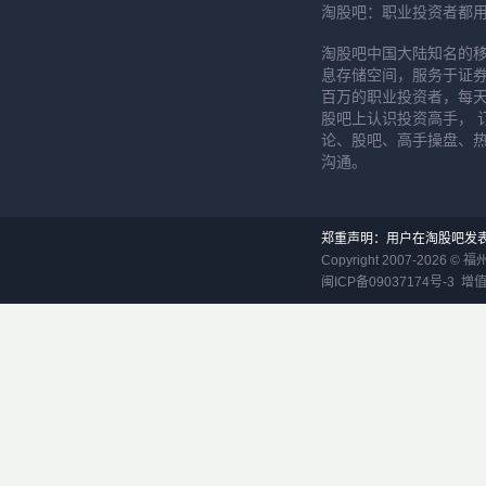
淘股吧：职业投资者都
淘股吧中国大陆知名的
息存储空间，服务于证券
百万的职业投资者，每天
股吧上认识投资高手， 
论、股吧、高手操盘、
沟通。
郑重声明：用户在淘股吧发
Copyright 2007-
2026
©
福
闽ICP备09037174号-3
增值