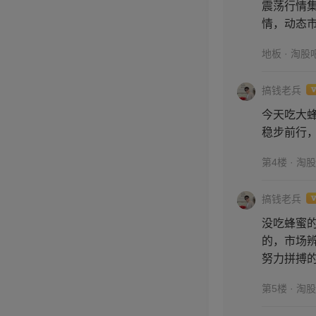
震荡行情集
情，动态
地板 · 淘股
搞钱老兵
今天吃大
稳步前行
第4楼 · 淘
搞钱老兵
没吃蜂蜜
的，市场
努力拼搏
第5楼 · 淘