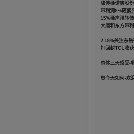
涨停砸
诺德股份
带利润8%砸
紫
15%砸声讯转债
大唐和东方带利
2.18%关注东岳
打回封TCL收获2
总体三天感受-
您今天如何-欢