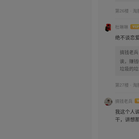
博的！
第26楼 · 
杜琳琳
绝不谈恋
搞钱老兵
诶，赚钱
垃圾的垃
第27楼 · 
搞钱老兵
我这个人
干，讲想