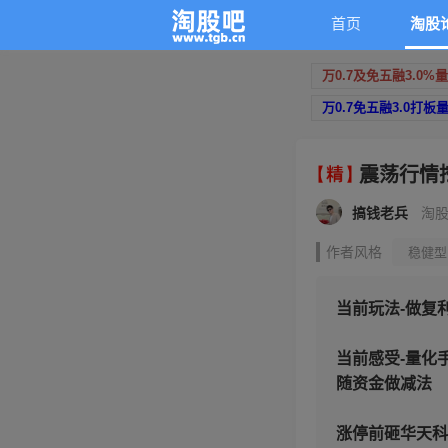
首页
淘股
万0.7及免五融3.0%
万0.7免五融3.0打板
震荡行情
搞钱老兵
淘股
作者风格
稳健型
量化交易
趋势投
当前玩法-做复
当前感受-量化
随资金做减法
涨停前砸华天科