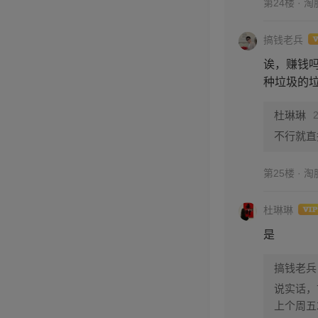
第24楼 · 
搞钱老兵
诶，赚钱
种垃圾的
杜琳琳
不行就直
第25楼 · 
杜琳琳
是
搞钱老兵
说实话，
上个周五