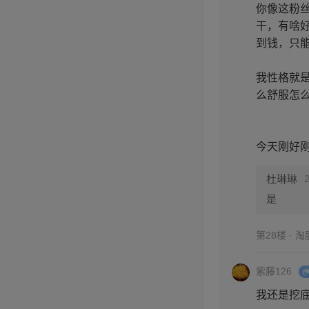
你像这粉
干，有啥
到钱，只
我性格就
么舒服怎
今天刚好
杜琳琳
是
第28楼 · 
紫藤126
我还是挖