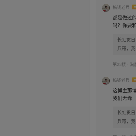
搞钱老兵
都是做过
吗？你要
长虹贯日
兵哥，我
第23楼 · 
搞钱老兵
这博主那
我们无缘
长虹贯日
兵哥，我