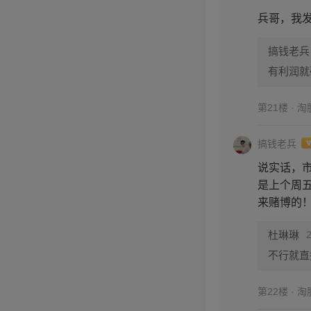
兵哥，我
搞钱老兵
有利润就
第21楼 · 
搞钱老兵
说实话，
是上个周
来赌博的
杜琳琳
不行就直
第22楼 · 