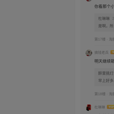
你看那个
杜琳琳
是啊，所
第17楼 · 
搞钱老兵
明天继续
醉里挑灯
早上好多
第18楼 · 
杜琳琳