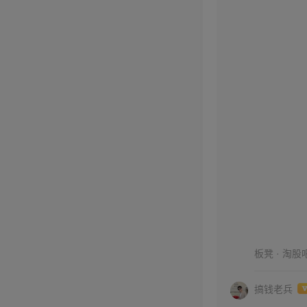
板凳 · 淘股
搞钱老兵