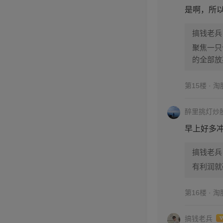
是啊，所
搞钱老兵
聚焦一只
的全部放
第15楼 · 
醉里挑灯炒
早上好多
搞钱老兵
有利润就
第16楼 · 
搞钱老兵