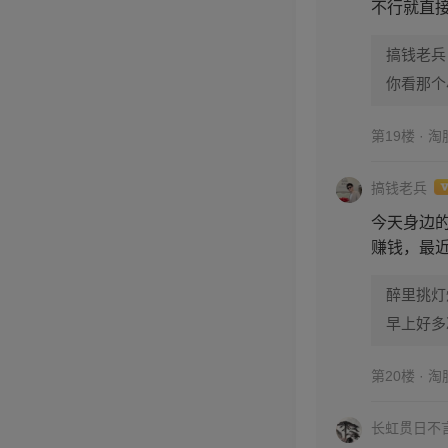
不行就直
搞钱老兵
你看那个
第19楼 · 
搞钱老兵
今天身边
赚钱，最
醉里挑灯
早上好多
第20楼 · 
长虹贯日不