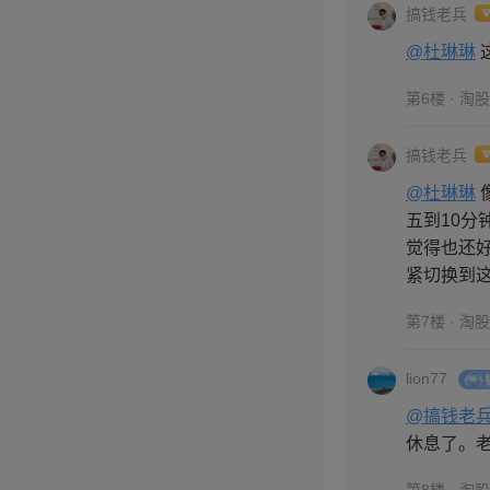
搞钱老兵
@杜琳琳
第6楼 · 淘
搞钱老兵
@杜琳琳
五到10分
觉得也还
紧切换到
第7楼 · 淘
lion77
@搞钱老
休息了。