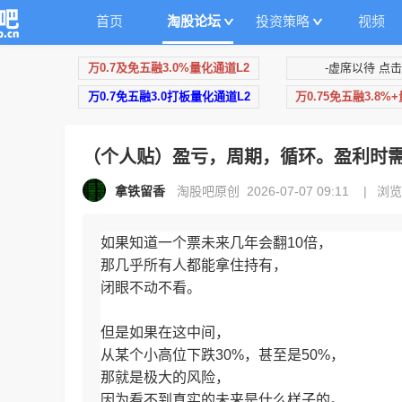
首页
淘股论坛
投资策略
视频
万0.7及免五融3.0%量化通道L2
-虚席以待 点击
万0.7免五融3.0打板量化通道L2
万0.75免五融3.8%
（个人贴）盈亏，周期，循环。盈利时
拿铁留香
淘股吧原创 2026-07-07 09:11
|
浏览
如果知道一个票未来几年会翻10倍，
那几乎所有人都能拿住持有，
闭眼不动不看。
但是如果在这中间，
从某个小高位下跌30%，甚至是50%，
那就是极大的风险，
因为看不到真实的未来是什么样子的。