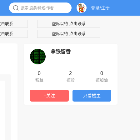
登录/注册
点击联系-
-虚席以待 点击联系-
点击联系-
-虚席以待 点击联系-
拿铁留香
0
2
0
粉丝
被赞
被加油
+关注
只看楼主