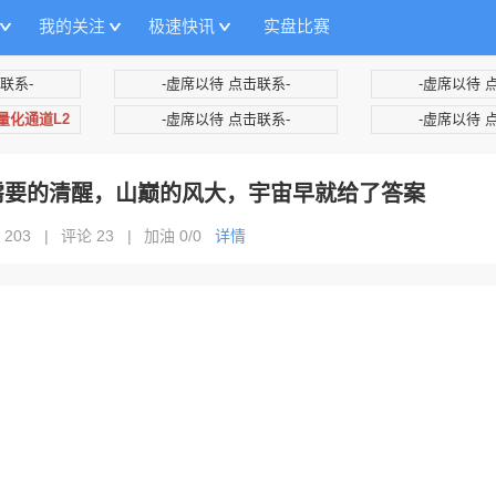
我的关注
极速快讯
实盘比赛
联系-
-虚席以待 点击联系-
-虚席以待 
+量化通道L2
-虚席以待 点击联系-
-虚席以待 
需要的清醒，山巅的风大，宇宙早就给了答案
 203
|
评论 23
|
加油
0/0
详情