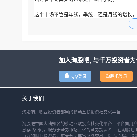
这个市场不管是年线，季线，还是月线的增长，
从来不是一个平滑的曲线方程上去的，
更多的是波澜壮阔，
上下起伏。
爬过山的都有这种感觉，
加入淘股吧, 与千万投资者为
在山底的时候就已经知道目标高度，
即使在中间会有向下的坡路，
QQ登录
淘股吧登录
关于我们
淘股吧：职业投资者都用的移动互联投资社交化平台
淘股吧中国大陆知名的移动互联投资社交化平台，平台向用
息存储空间，服务于证券市场上亿的证券投资者， 在淘股吧
百万的职业投资者，每天分享丰富证券交易、投 资心得。投