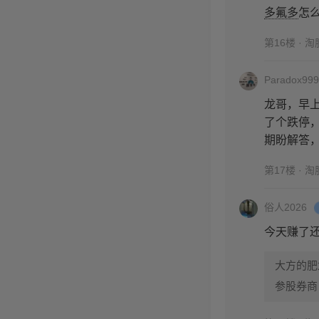
多氟多
怎
第16楼 · 
Paradox999
龙哥，早
了个跌停
期盼解答
第17楼 · 
俗人2026
今天赚了
大方的肥
参股券商