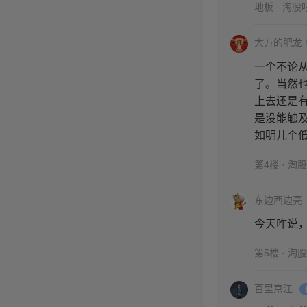
地板 · 淘股
大方的肥龙
一个不论
了。当然
上去还是
是没能触
如明儿个
第4楼 · 淘
东边西边亮
今天咋说
第5楼 · 淘
百里京江