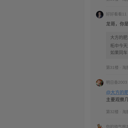
好好看看11
龙哥，你
大方的肥
柘中今天
如果同车
第31楼 · 
明日香2003
@大方的
主要观察几
第32楼 · 
你的帅气根