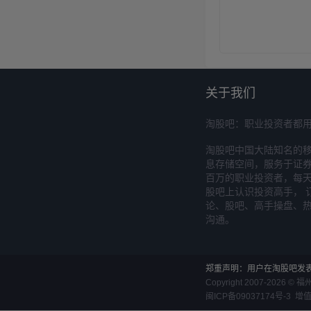
关于我们
淘股吧：职业投资者都
淘股吧中国大陆知名的
息存储空间，服务于证券
百万的职业投资者，每天
股吧上认识投资高手， 
论、股吧、高手操盘、
沟通。
郑重声明：用户在淘股吧发
Copyright 2007-
2026
©
福
闽ICP备09037174号-3
增值