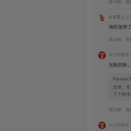
第18楼 · 
全都要上上
海欣涨停
第19楼 · 
大方的肥龙
当断则断
Paradox
龙哥，早
了个跌停
盼解答，
第20楼 · 
大方的肥龙