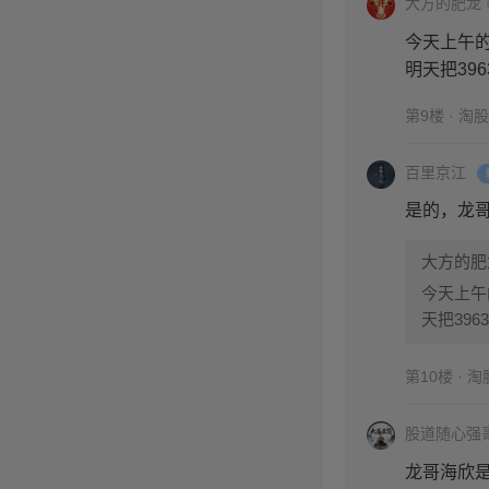
大方的肥龙
今天上午
明天把39
第9楼 · 淘
百里京江
是的，龙
大方的肥
今天上午
天把39
第10楼 · 
股道随心强
龙哥海欣