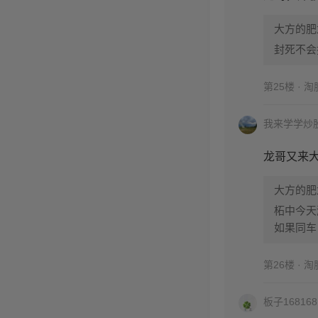
大方的肥
封死不会
第25楼 · 
我来学学炒
龙哥又来
大方的肥
柘中今天
如果同车
第26楼 · 
板子168168