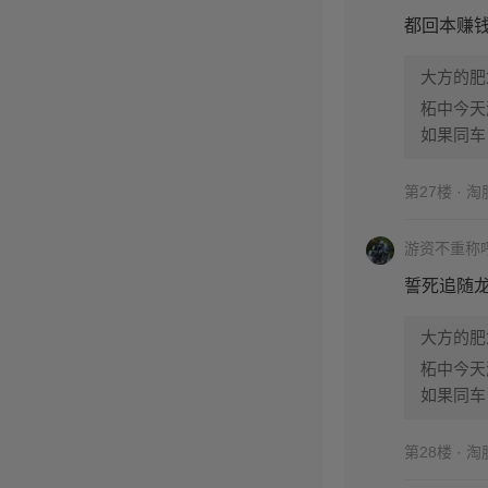
都回本赚
大方的肥
柘中今天
如果同车
第27楼 · 
游资不重称
誓死追随
大方的肥
柘中今天
如果同车
第28楼 · 