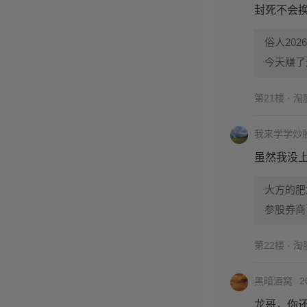
封死不会
俗人2026
今天赚了
第21楼 · 
我来学学炒
虽然我没
大方的肥
参股券商
第22楼 · 
黑暗酒窝
2
龙哥，你还