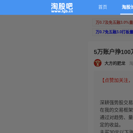
首页
淘股
万0.7及免五融3.0%
万0.7免五融3.0打板
5万账户挣100
大方的肥龙
淘
【点赞加关注，
深耕强势股交易
在我的交易框架
通过对趋势、量
定的收益。
主买30元以下