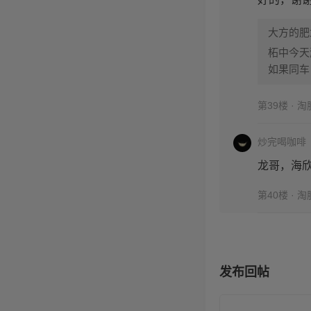
大方的肥
柘中今天
如果同车
第39楼 · 
炒完喝咖啡
龙哥，海
第40楼 · 
发布回帖