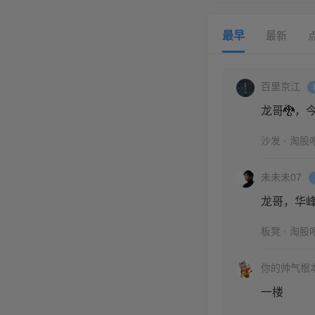
最早
最新
百里京江
龙哥🐉，
沙发 · 淘股
未未未07
龙哥，华
板凳 · 淘股
你的帅气根
一楼