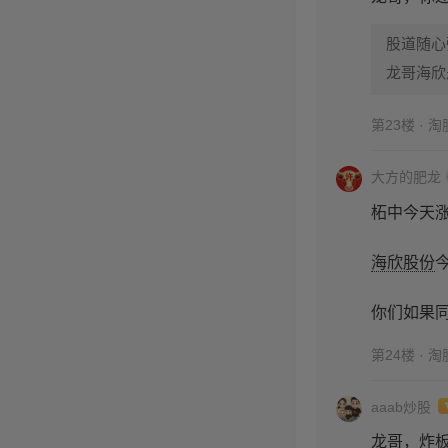
股道随心
龙哥海欣
第23楼 · 
大方的肥龙
柘中今天涨
海欣股份
你们如果
第24楼 · 
aaab炒股
龙哥，炸