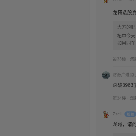
龙哥选股
大方的肥
柘中今天
如果同车
第33楼 · 
财源广进豹
踩破3963
第34楼 · 
Zzcll
龙哥，请