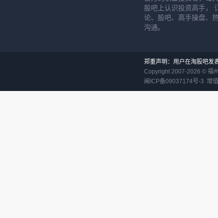
股吧上认识投资高手， 
论、股吧、高手操盘、
沟通。
郑重声明：用户在淘股吧发
Copyright 2007-
2026
©
福
闽ICP备09037174号-3
增值