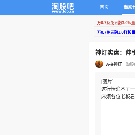
首页
淘股
万0.7及免五融3.0%
万0.7免五融3.0打板
神灯实盘：伸
A拉神灯
淘股吧
[图片]
这行情追不了一
麻烦各位老板看