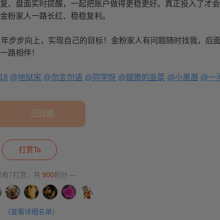
复、盘面实时提醒，一起把账户做得更稳更好。真正投入了才会
金粉家人一路长红、稳稳复利。
26 年步步向上，实现自己的目标！金粉家人有问题随时找我，后
一路相伴！
18
@地狱宋
@勿言勿语
@同学呀
@贼惨的韭菜
@小黑唇
@一
已过期
打赏Ta
已有7打赏，共
900
积分 —
（查看详细名单）