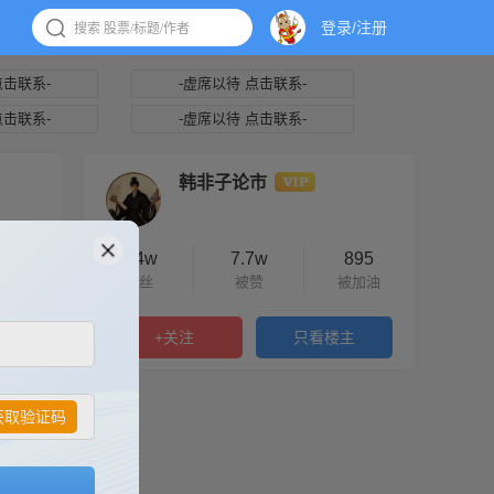
登录/注册
点击联系-
-虚席以待 点击联系-
点击联系-
-虚席以待 点击联系-
韩非子论市
1.4w
7.7w
895
粉丝
被赞
被加油
追
+关注
只看楼主
获取验证码
篇筹