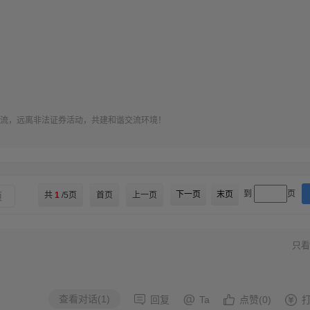
流，远离非法证券活动，共建和谐交流环境！
到
页
下一页
末页
项
共
1
/5页
首页
上一页
只看
查看对话(1)
回复
Ta
点赞(0)