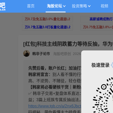
首页
淘股论坛
投资策略
视频
万0.7及免五融3.0%量化通道L2
高薪诚聘成熟打
万0.7免五融3.0打板量化通道L2
万0.75免五融3.8%
[红包]科技主线阴跌蓄力等待反抽，华
韩非子论市
淘股吧原创 2026-07-08 16:42
|
浏
极速登录
先赞后看，账户长红；加油打赏，年年发财！
韩家将宣言：
别人看不懂的行情，我们捋清！
高、不逆势、不赌徒，轻仓稳赚，这就是咱们韩
【韩家将必看硬核干货｜新粉必码】
✅ 韩非子交易+复盘体系直达：连板接力高中
益；3篇上班族专属反抽战法，无脑看K图就会
https://www.tgb.cn/a/2nx6JbctC32
✅ 筹码+题
码揭秘，带你看懂主力操盘手法，再也不被洗盘