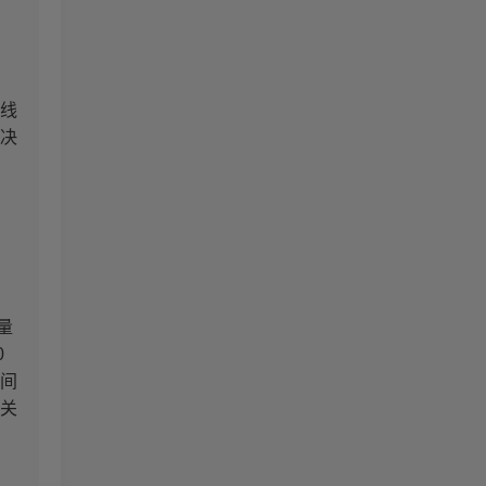
线
决
量
0
间
关