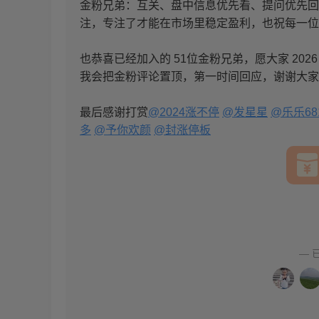
金粉兄弟：互关、盘中信息优先看、提问优先回
注，专注了才能在市场里稳定盈利，也祝每一位
也恭喜已经加入的 51位金粉兄弟，愿大家 20
我会把金粉评论置顶，第一时间回应，谢谢大家
最后感谢打赏
@2024涨不停
@发星星
@乐乐68
多
@予你欢颜
@封涨停板
— 