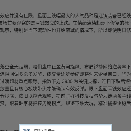
效应并没有止跌，盘面上跌幅最大的人气品种是
江钨装备
已经跌
市场首要观察的是亏钱效应的止跌。在情绪连续趋弱下修复的概
观察，特别是当下流动性也开始缩减的情况下，所以即便明日修
落空全天走弱，咱们盘中止盈黄河旋风、布局锐捷网络逆势拿下
连阴回调多杀多发酵，成交量逐步萎缩即将迎来企稳窗口，华为
渡题材重点跟踪。指数下方 3930 为关键支撑，连日下跌后短
放量且有核心板块带头才能确认有效反弹。眼下盘面亏钱效应还
仓抄底，依旧以控仓观望、提前盯好科技反抽与华为链两条主线
赏，跟着韩家将把控周期拐点，规避下跌大坑，精准捕捉企稳后