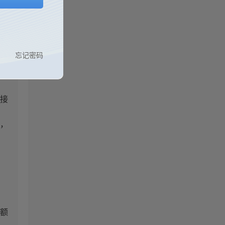
行
忘记密码
。
盘
接
，
额