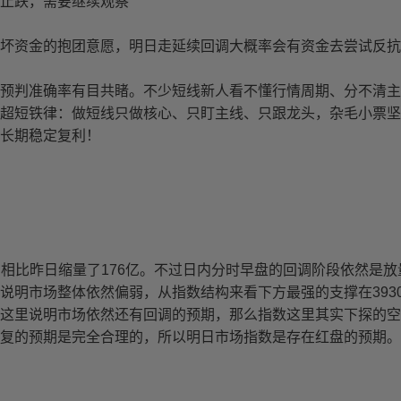
止跌，需要继续观察
坏资金的抱团意愿，明日走延续回调大概率会有资金去尝试反抗
预判准确率有目共睹。不少短线新人看不懂行情周期、分不清主
超短铁律：做短线只做核心、只盯主线、只跟龙头，杂毛小票坚
长期稳定复利！
亿。相比昨日缩量了176亿。不过日内分时早盘的回调阶段依然是放
说明市场整体依然偏弱，从指数结构来看下方最强的支撑在393
这里说明市场依然还有回调的预期，那么指数这里其实下探的空
复的预期是完全合理的，所以明日市场指数是存在红盘的预期。