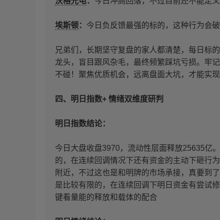
沃格光电
：
今日冲高回落，不过目前还不能定义
埃斯顿
：
今日负反馈最强的标的，这种行为会破
兄弟们，长期坚守复盘的家人都清楚，每日标的
龙头，盲目跟风杂毛，最终频繁踩坑亏损。牢记
不碰！聚焦优质机会，远离盘面大坑，才能实现
四、明日指数+ 情绪双维度研判
明日指数结论：
今日大盘收盘3970，流动性层面释放25635
的，在连续回调情况下还有资金的主动下砸行为
附近，不过这也是和明牌的市场承接，真要到了
是比较有限的，在连续回调下明日资金有尝试修
键看量能的释放和载体的配合