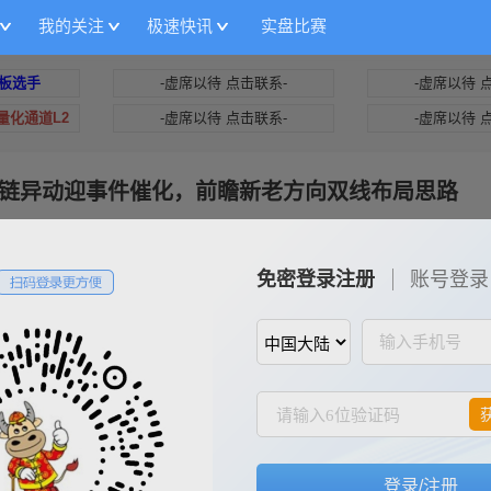
我的关注
极速快讯
实盘比赛
板选手
-虚席以待 点击联系-
-虚席以待 
+量化通道L2
-虚席以待 点击联系-
-虚席以待 
为链异动迎事件催化，前瞻新老方向双线布局思路
览 3292
|
评论 210
|
加油
0/1
详情
免密登录注册
账号登录
别人拿不住的利润，我们守住！别人避不开的大坑，我们绕开！不
家将！
低阶技巧，新手也能轻松玩转；游资溢价评估法，提前算清次日收
；进阶大局观篇，帮你看透市场本质！
材核心干货直达：3篇题材干货，从基础到进阶吃透主线逻辑；2
登录/注册
出局！