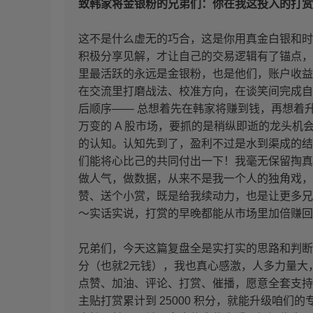
致韩家将金银粉的兄弟们：你在我这投入的打赏
这不是什么虚无的巧合，这是你用真金白银和时
积极分享见解，才让自己的交易逻辑有了锚点，
里最活跃的永远是金银粉，也是他们，账户收益
在交流里打磨战法、校准方向，在谈笑间完成自
后顺序—— 总想着先在韩家将赚到钱，再想着
万变的 A 股市场，要抓的是稍纵即逝的龙头
的认知。认知先到了，盈利不过是水到渠成的结
们能将心比己的共同付出一下！我毫无保留掏真
做人气，做数据，从来不是我一个人的独角戏，
赞、送个小赏，既是给我续动力，也是让更多兄
～实话实说，打赏的早晚都能从市场里加倍赚回
兄弟们，今天这篇复盘全是实打实的思路和判断！
分（也就2元钱），我也真心感激，人多力量大
点赞、加油、评论、打赏、催播，愿意全套支持
主贴打赏累计到 25000 积分，就能升级咱