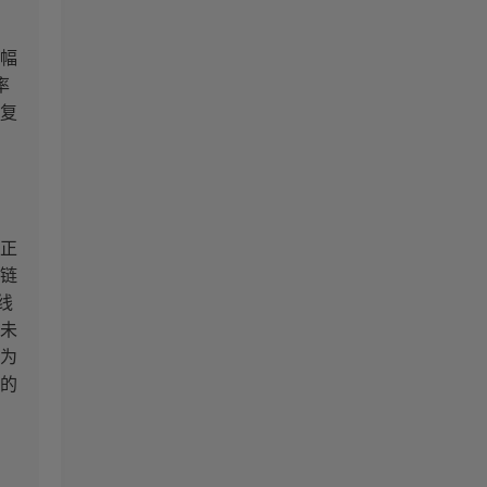
幅
率
复
正
链
线
未
为
的