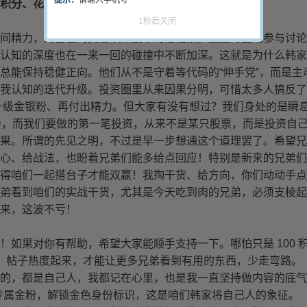
积分、花费的精力，往往和账户收益成正比。
间精力，为自己的交易认知投下的信任票。正因为主动参与讨论
认知的深度也在一来一回的碰撞中不断加深。这就是为什么韩家
总能保持稳健正向。他们从不是守着等代码的“伸手党”，而是主
我认知的迭代升级。投资圈里从来因果分明，可惜太多人搞反了
升级金银粉、再付出精力。但大家有没有想过？我们身处的是瞬
机会，而我们要做的第一笔投资，从来不是某只股票，而是投资自
果。所谓的先见之明，不过是早一步想通这个道理罢了。希望兄
心、给战法，也盼着兄弟们能多给点回应！特别是新来的兄弟们
得咱们一起搭台子才能双赢！我掏干货、给方向，你们动动手点
弟看到咱们的实战干货，尤其是今天吃到肉的兄弟，必须支棱起
来，这波不亏！
如果对你有帮助，希望大家能顺手支持一下。哪怕只是 100 
，帖子热度起来，才能让更多兄弟看到有用的东西，少走弯路。
的，都是自己人，我都记在心里，也是我一直坚持做内容的底气
们的专属金粉，解锁金色身份标识，这是咱们韩家将自己人的象征。