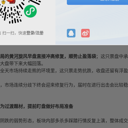
务必沉住气耐心等机会
是逆向周期里最典型的市场规律。昨天复盘就明确跟大家说明，
信 扫一扫，快速
登录/注册
线操作容错率大幅缩水，必须主动缩减出手次数、压低持仓仓位
开翻红，可开盘之后多方资金无力承接，全天走势一路走弱，收
局的
黄河旋风
早盘直接冲高修复，顺势止盈落袋
；这只票盘中承
大盘带下来大幅回落。
全天市场持续走熊的环境里，这只票走势抗跌，收盘还留有浮盈
，市场连续分歧下终会迎来修复行为，届时在进行出击会比较稳
为过渡题材，提前盯盘做好布局准备
阴跌的弱势形态，板块内部多杀多踩踏行情反复上演，整体成交
。