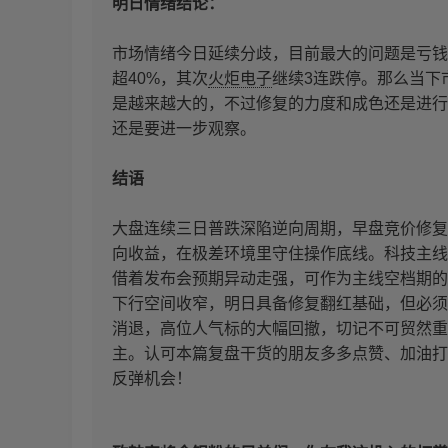
明日情绪结论：
市场情绪今日延续分歧，目前最大的问题是亏钱
超40%，其次
火炬电子
继续3连跌停。那么当下
是越来越大的，不过修复的力度和成色还是进行
还是要进一步观察。
结语
大盘连续三日普跌深陷逆向周期，早盘竞价修复
向收益，在极差环境里守住操作底线。科技主线
借着发布会预期异动走强，可作为主线空档期的过
下行空间收窄，明日具备修复翻红基础，但必须
消退，高位人气标的大幅回撤，切记不可贸然重
主。认可本篇复盘干货的朋友多多点赞、加油打
反弹机会！