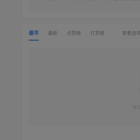
最早
最新
点赞榜
打赏榜
查看选
暂