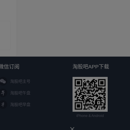
微信订阅
淘股吧APP下载
淘股吧主号
淘股吧午盘
淘股吧早盘
iPhone & Android