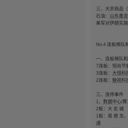
三、大宗商品（
石油：
山东墨龙
美军对伊朗实施
No.4 连板梯
一、连板梯队和
7连板：恒尚节
3连板：
大恒科
2连板：
魅视科
三、涨停事件
1、
数据中心
/
2板：大 名 城
1板：易 德 龙
通