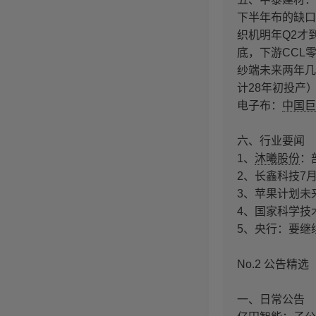
下半年布的缺口
织机明年Q2才
底，下游CCL
纱端未来两年几无
计28年初投产
电子布：
中国巨
六、行业要闻
1、
沐曦股份
：
2、长鑫科技7
3、苹果计划未
4、国家科学技
5、央行：要继
No.2 公告精选
一、日常公告