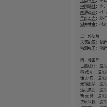
亿田智能
：子公
中国瑞林
：签订
皖通高速
：拟与
华虹宏力
：发行
湖南黄金
：拟发
三、停复牌
天壕能源
：复牌
精测电子
：停牌
四、地雷阵
古麒绒材
：股东
科 威 尔：股东
佳 力 奇：股东
无锡振华
：股东
运机集团
：股东
新 坐 标：股东
正帆科技
：股东