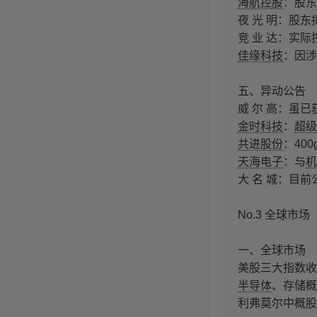
海航控股
：股东
夜 光 明：股东
竞 业 达：实
佳缘科技
：因涉
五、异动公告
威 尔 高：虽
金时科技
：
超级
共进股份
：40
天海电子
：与
机
大 名 城：目前
No.3 全球市场
一、全球市场
美股三大指数收
半导体
、存储概
利弗莫尔中概股