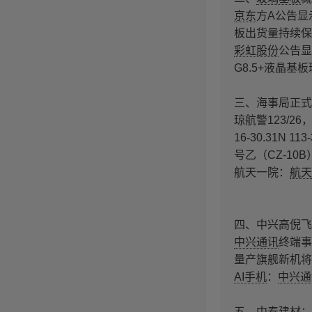
京东
方A公告显
板出货量持续保
彩虹股份
公告显
G8.5+液晶
三、海事局正式
琼航警123/26，南
16-30.31N
号乙（CZ-1
航天一院：
航天
四、中兴高倪飞
中兴通讯
终端事
量产旗舰新机将在
AI手机
：
中兴通
五、中泰建材：