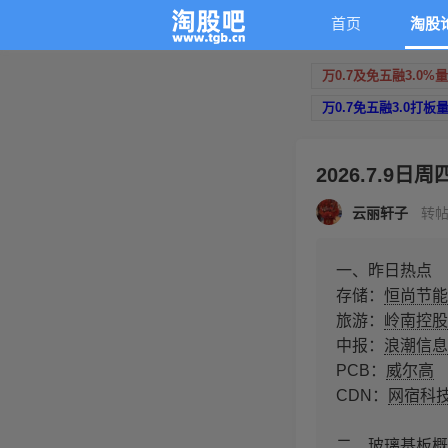
首页
淘股
万0.7及免五融3.0%
万0.7免五融3.0打板
2026.7.9日
云丽轩子
转帖于
一、昨日热点
存储：
恒尚节能
旅游：
岭南控股
中报：
浪潮信息
PCB：
威尔高
CDN：
网宿科
二、
玻璃基板
概