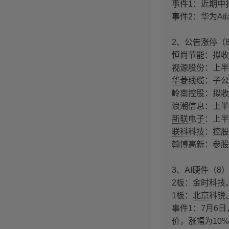
事件1：近期中
事件2：华为Atl
2、公告涨停（
恒尚节能：拟收
视源股份：上半年净
华菱线缆
：子公
岭南控股：拟收
浪潮信息：上半年
新联电子
：上半年
联科科技
：控股
翰博高新
：参股
3、AI硬件（8
2板：金时科技、
1板：
北京科锐
事件1：7月6日
价，涨幅为10%