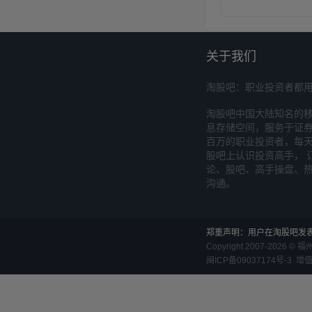
关于我们
淘股吧：职业投资者都
淘股吧中国大陆知名的
息存储空间，服务于证券
百万的职业投资者，每天
股吧上认识投资高手， 
论、股吧、高手操盘、
沟通。
郑重声明：用户在淘股吧发
Copyright 2007-
2026
©
福
闽ICP备09037174号-3
增值