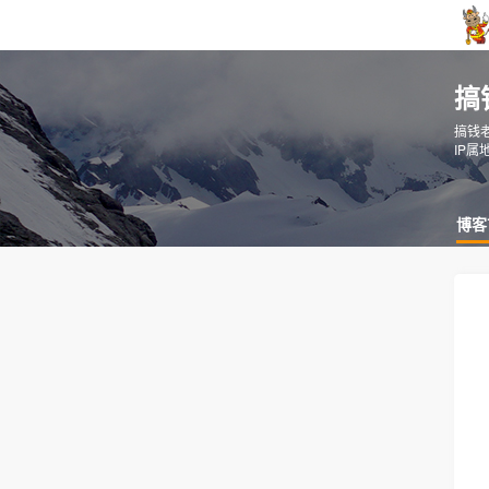
搞
搞钱
IP属
博客