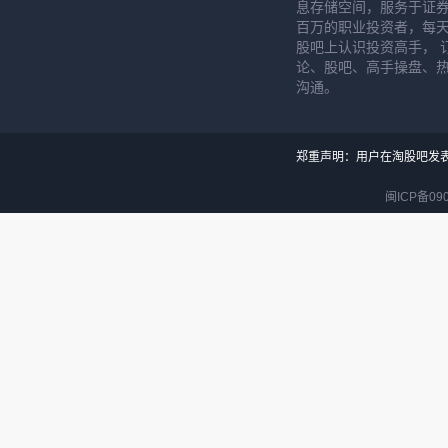
息存储空间，服务于证券
百万的职业投资者，每天
股吧上认识投资高手， 
论、股吧、高手操盘、
沟通。
郑重声明：用户在淘股吧发
闽ICP备090