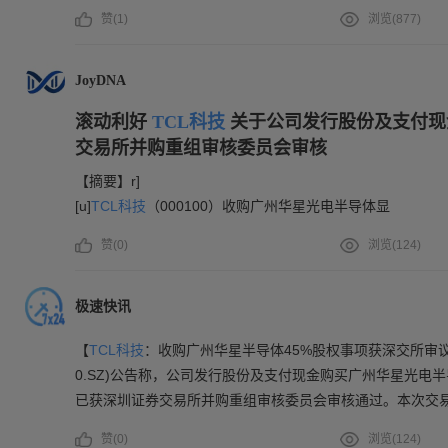
赞(
1
)
浏览(
877
)
JoyDNA
滚动利好
TCL科技
关于公司发行股份及支付现
交易所并购重组审核委员会审核
【摘要】r]
[u]
TCL科技
（000100）收购广州华星光电半导体显
赞(
0
)
浏览(
124
)
极速快讯
【
TCL科技
：收购广州华星半导体45%股权事项获深交所审议
0.SZ)公告称，公司发行股份及支付现金购买广州华星光电
已获深圳证券交易所并购重组审核委员会审核通过。本次交
终结果存在不确定性。
赞(
0
)
浏览(
124
)