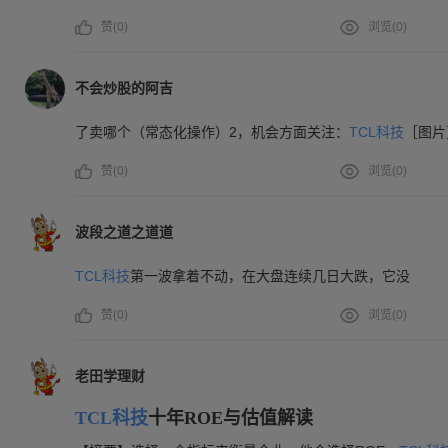
赞(
0
)
浏览(
0
)
不会炒股的阿吉
了卖哪个（常态化操作）2，机会方面关注：
TCL科技
［图片
赞(
0
)
浏览(
0
)
波段之道之道道
TCL科技
第一波拿着不动，在大盘连续几日大跌，它没
赞(
0
)
浏览(
0
)
老田学理财
TCL科技
十年ROE与估值解读