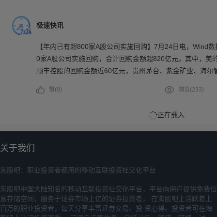
极速快讯
【年内已有超800家A股公司实施回购】7月24日电，Wind
0家A股公司实施回购，合计回购金额超820亿元。其中，美的
顺丰控股的回购金额近60亿元，贵州茅台、紫金矿业、海尔
的回购金额都在10亿元以上。
赞(
0
)
浏览(
233
)
正在载入...
关于我们
淘股吧：职业投资者都用的移动互联投资社交化平台
淘股吧中国大陆知名的移动互联投资社交化平台，平台向用户提供免费信
息存储空间，服务于证券市场上亿的证券投资者， 在淘股吧上活跃着上
百万的职业投资者，每天分享丰富证券交易、投 资心得。投资者可在淘