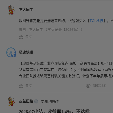
李大同学
数回升肯定也是要姗姗来迟的。很勉强买入【
TCL科技
】，
来自
李大同学
《实盘记录【2026篇】》
赞(
0
)
极速快讯
【玻璃基封装成产业竞逐新焦点 面板厂商跨界布局】8月4
华星首席执行官赵军在上海ChinaJoy（中国国际数码互动
专业团队推进玻璃基封装关键工艺验证，计划下半年展示相关
3亿元投资的玻璃基封装载板试验线已向国内客户送样，部
赞(
0
)
浏览(
183
)
深天马亦搭建MPG多项目玻璃基板技术平台，将先进封装列
尺寸、高算力、高密度互连加速演进，传统有机载板逐步触
业竞逐的新焦点，一场由面板厂商主导的跨界布局已然展开
gy益田路
实盘比赛选手
2026.07小结，收益率1.4%，不达标