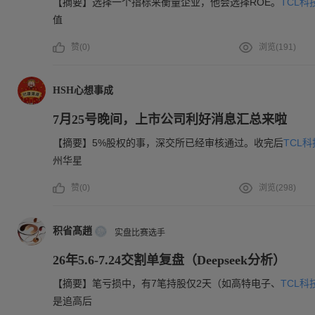
【摘要】选择一个指标来衡量企业，他会选择ROE。
TCL科
值
赞(
0
)
浏览(
191
)
HSH心想事成
7月25号晚间，上市公司利好消息汇总来啦
【摘要】5%股权的事，深交所已经审核通过。收完后
TCL科
州华星
赞(
0
)
浏览(
298
)
积省髙趙
实盘比赛选手
26年5.6-7.24交割单复盘（Deepseek分析）
【摘要】笔亏损中，有7笔持股仅2天（如高特电子、
TCL科
是追高后