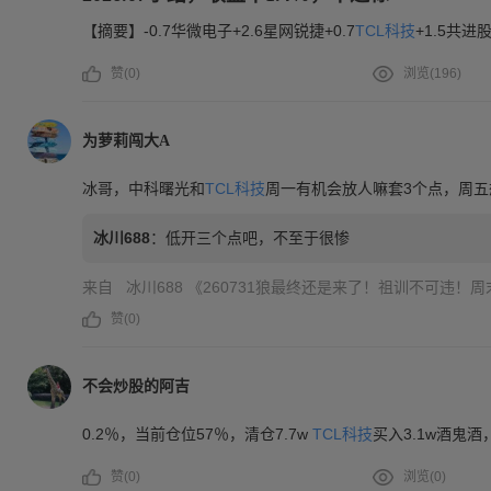
【摘要】-0.7华微电子+2.6星网锐捷+0.7
TCL科技
+1.5共进
赞(
0
)
浏览(
196
)
为萝莉闯大A
冰哥，中科曙光和
TCL科技
周一有机会放人嘛套3个点，周五
冰川688
：
低开三个点吧，不至于很惨
来自
冰川688
《260731狼最终还是来了！祖训不可违！
赞(
0
)
不会炒股的阿吉
0.2％，当前仓位57％，清仓7.7w
TCL科技
买入3.1w酒鬼
赞(
0
)
浏览(
0
)