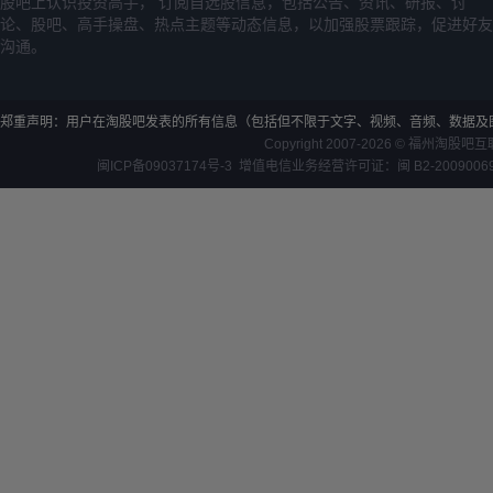
股吧上认识投资高手， 订阅自选股信息，包括公告、资讯、研报、讨
论、股吧、高手操盘、热点主题等动态信息，以加强股票跟踪，促进好友
沟通。
郑重声明：用户在淘股吧发表的所有信息（包括但不限于文字、视频、音频、数据及
Copyright 2007-2026 ©
福州淘股吧互
闽ICP备09037174号-3
增值电信业务经营许可证：闽 B2-200900