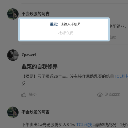
不会炒股的阿吉
提示：
请输入手机号
21.9w，大号当前仓位59％，主要持仓
TCL科技
，洛阳钼业
1秒后关闭
赞(
0
)
浏览(
0
)
ZpowerL
韭菜的自我修养
【摘要】亏了接近26个点。没有操作思路乱买的结果
TCL科
反
赞(
0
)
浏览(
223
)
不会炒股的阿吉
下午卖出4w光莆股份买入8.1w
TCL科技
当前短线战况：1分