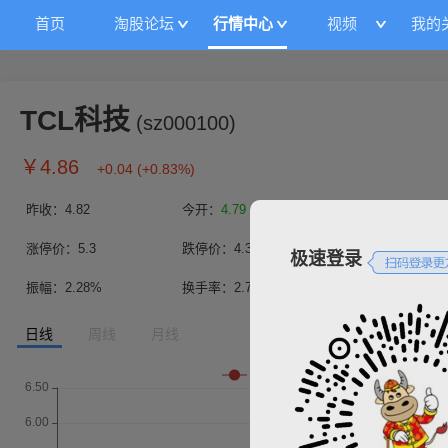
首页
淘股论坛
行情中心
视频
我的
TCL科技
(
sz000100
)
￥
4.86
+0.04
(
+0.83%
)
昨收：
4.82
今开：
4.79
最高：
4.88
涨停价：
5.3
跌停价：
4.34
成交量：
550.60
极速登录
振幅：
2.28%
换手率：
2.74%
总市值(亿)：
1010.