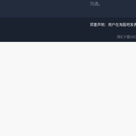
沟通。
郑重声明：用户在淘股吧发
闽ICP备090