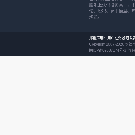
股吧上认识投资高手， 
论、股吧、高手操盘、
沟通。
郑重声明：用户在淘股吧发
Copyright 2007-
2026
©
福
闽ICP备09037174号-3
增值