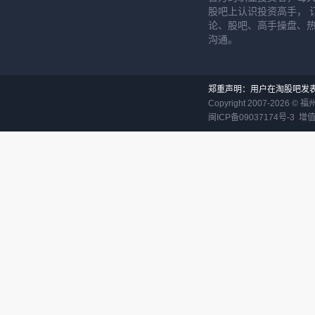
股吧上认识投资高手， 
论、股吧、高手操盘、
沟通。
郑重声明：用户在淘股吧发
Copyright 2007-
2026
©
福
闽ICP备09037174号-3
增值