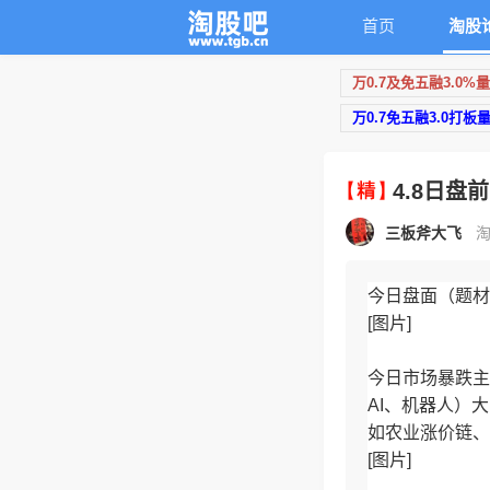
首页
淘股
万0.7及免五融3.0%
万0.7免五融3.0打板
4.8日盘
三板斧大飞
淘
今日盘面（题材
[图片]
今日市场暴跌主
AI、机器人）
如农业涨价链、
[图片]