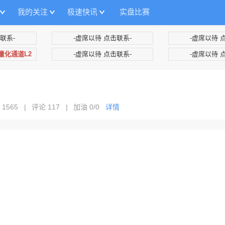
我的关注
极速快讯
实盘比赛
联系-
-虚席以待 点击联系-
-虚席以待 
+量化通道L2
-虚席以待 点击联系-
-虚席以待 
 1565
|
评论 117
|
加油
0/0
详情