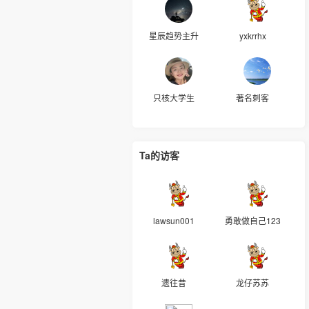
星辰趋势主升
yxkrrhx
只核大学生
著名刺客
Ta的访客
lawsun001
勇敢做自己123
遗往昔
龙仔苏苏