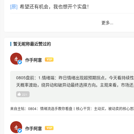
[原]
希望还有机会，我也想开个实盘！
更多...
暂无昵称最近赞过的
作手阿意
0805盘前：1.情绪端：昨日情绪出现超预期拐点，今天看持续
天概率渡劫，绕异动和破异动最终选择方向。主观来看，市场还
看最高标延续高开后绕异
221
来自主帖：0804：情绪流选手教你看盘丨核心干货：主动买，被动卖的核心
作手阿意