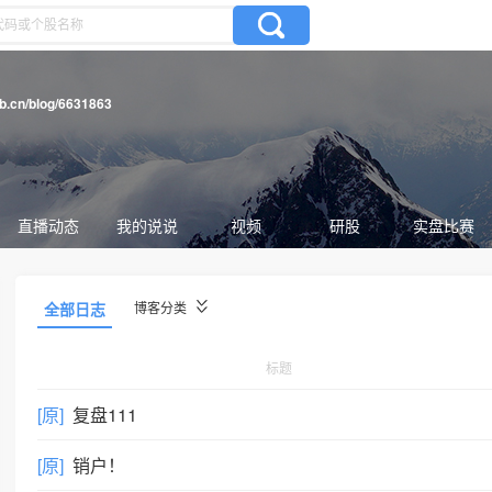
gb.cn/blog/6631863
直播动态
我的说说
视频
研股
实盘比赛
全部日志
博客分类
标题
[原]
复盘111
[原]
销户！