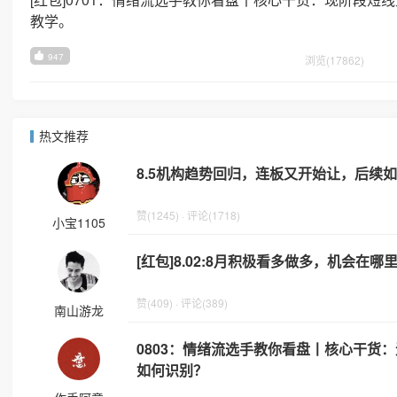
教学。
947
浏览(17862)
热文推荐
8.5机构趋势回归，连板又开始让，后续
赞(1245) · 评论(1718)
小宝1105
[红包]8.02:8月积极看多做多，机会在哪
赞(409) · 评论(389)
南山游龙
0803：情绪流选手教你看盘丨核心干货
如何识别？