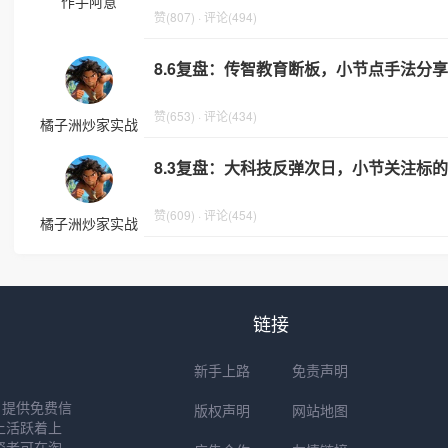
作手阿意
赞(807) · 评论(494)
8.6复盘：传智教育断板，小节点手法分享
赞(653) · 评论(434)
橘子洲炒家实战
8.3复盘：大科技反弹次日，小节关注标的
赞(609) · 评论(454)
橘子洲炒家实战
链接
新手上路
免责声明
户提供免费信
版权声明
网站地图
上活跃着上