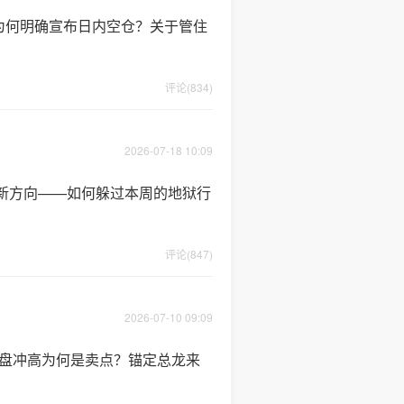
为何明确宣布日内空仓？关于管住
评论(834)
2026-07-18 10:09
定新方向——如何躲过本周的地狱行
评论(847)
2026-07-10 09:09
的早盘冲高为何是卖点？锚定总龙来