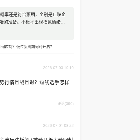
大概率还是符合预期，个别是止跌企
活的准备。小概率出现指数情绪共
奏如何应对？低位新周期何时开启？
2026-07-03 10:10
断趋势行情且战且退？短线选手怎样
评论(390)
2026-07-01 08:22
线主流玩法拆解➕被动开板主动回封