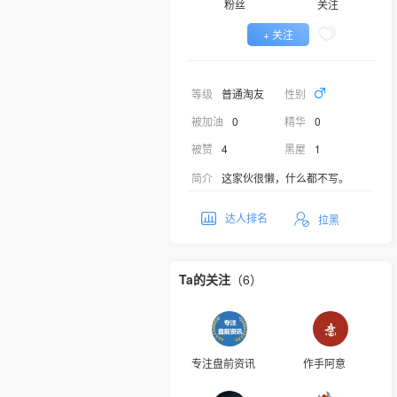
粉丝
关注
+ 关注
等级
普通淘友
性别
被加油
0
精华
0
被赞
4
黑屋
1
简介
这家伙很懒，什么都不写。
达人排名
拉黑
Ta的关注
（6）
专注盘前资讯
作手阿意