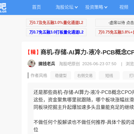
首页
淘股论坛
投资策略
视频
万0.7及免五融3.0%量化通道L2
-虚席以待 点击
万0.7免五融3.0打板量化通道L2
万0.75免五融3.8%
商机-存储-AI算力-液冷-PCB概念
搞钱老兵
淘股吧原创 2026-06-23 07:50
|
浏览
作者风格
稳健型
右侧交易
短线
打
量化交易
趋势投资
ETF投资
可转债
还是那些商机-存储-AI算力-液冷-PCB概念C
这些，资金聚焦哪里就跟随，哪个板块涨幅丝滑
同板块挖掘主升起爆加速多头且量能充足的继续
不做任何个股解读也不做任何推荐-具体个股的
位