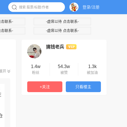
登录/注册
点击联系-
-虚席以待 点击联系-
点击联系-
-虚席以待 点击联系-
搞钱老兵
1.4w
54.3w
1.3k
展开
粉丝
被赞
被加油
+关注
只看楼主
是
在
仓