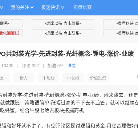
我的关注
极速快讯
实盘比赛
联系-
-虚席以待 点击联系-
-虚席以待 
+量化通道L2
-虚席以待 点击联系-
-虚席以待 
CPO共封装光学-先进封装-光纤概念-锂电-涨价-业绩
 10409
|
评论 397
|
加油
0/7
详情
板
接力
中短线
中长线
价值投资
PO共封装光学-先进封装-光纤概念-涨价-锂电-业绩，涨来涨去，还
就做跟随！策略很简单-涨幅过高的不下去不监管，就可以继续
吃蜂蜜，结合牛股七绝去板块挖掘商机
逻辑和好坏就不讲了，有空评论区探讨逻辑和黄金-月底合理做好