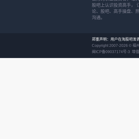
股吧上认识投资高手， 
论、股吧、高手操盘、
沟通。
郑重声明：用户在淘股吧发
Copyright 2007-
2026
©
福
闽ICP备09037174号-3
增值