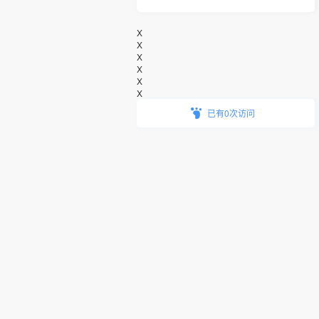
X
X
X
X
X
X
已有0次访问