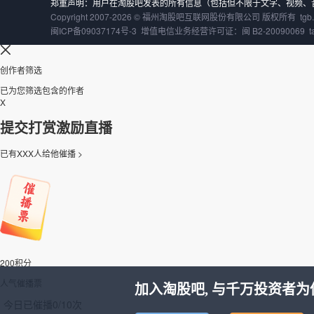
郑重声明：用户在淘股吧发表的所有信息（包括但不限于文字、视频、
Copyright 2007-
2026
©
福州淘股吧互联网股份有限公司
版权所有 tgb.cn
闽ICP备09037174号-3
增值电信业务经营许可证：闽 B2-20090069
创作者筛选
已为您筛选包含
的作者
X
提交打赏激励直播
已有XXX人给他催播 >
200积分
人气催播票
加入淘股吧, 与千万投资者为
今日已催播
0/10
次