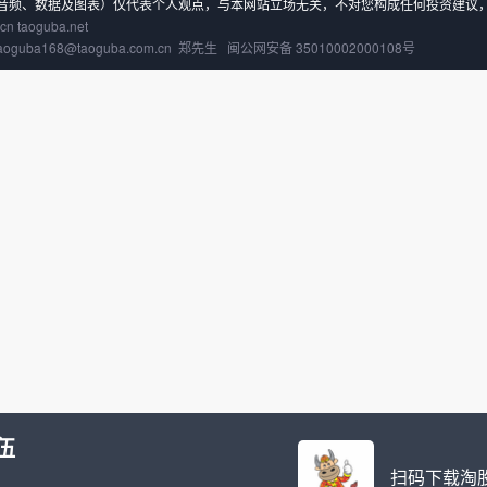
音频、数据及图表）仅代表个人观点，与本网站立场无关，不对您构成任何投资建议
 taoguba.net
taoguba168@taoguba.com.cn 郑先生
闽公网安备 35010002000108号
伍
扫码下载淘股