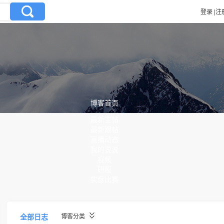
登录
|
注
博客首页
最新主帖
最新跟帖
直播动态
我的说说
视频
研股
实盘比赛
全部日志
博客分类