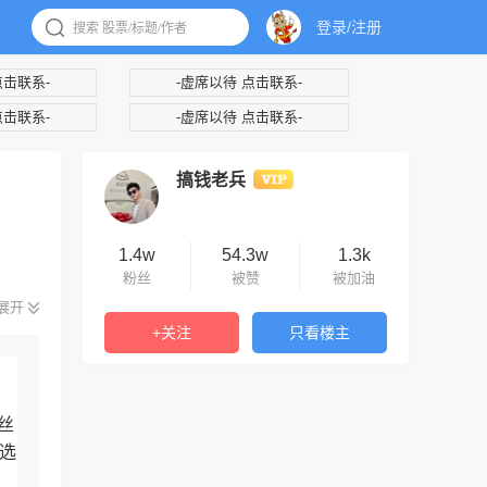
登录/注册
点击联系-
-虚席以待 点击联系-
点击联系-
-虚席以待 点击联系-
搞钱老兵
1.4w
54.3w
1.3k
粉丝
被赞
被加油
展开
+关注
只看楼主
丝
选