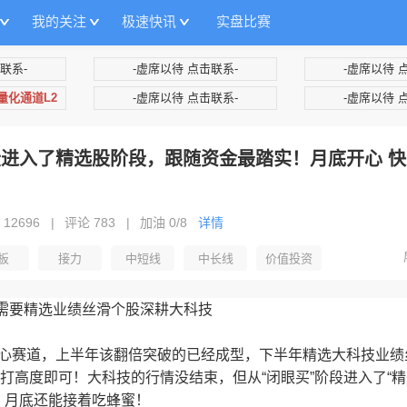
我的关注
极速快讯
实盘比赛
联系-
-虚席以待 点击联系-
-虚席以待 
+量化通道L2
-虚席以待 点击联系-
-虚席以待 
段进入了精选股阶段，跟随资金最踏实！月底开心 快
 12696
|
评论 783
|
加油
0/8
详情
板
接力
中短线
中长线
价值投资
，需要精选业绩丝滑个股深耕大科技
技核心赛道，上半年该翻倍突破的已经成型，下半年精选大科技业绩
打高度即可！大科技的行情没结束，但从“闭眼买”阶段进入了“精
，月底还能接着吃蜂蜜！