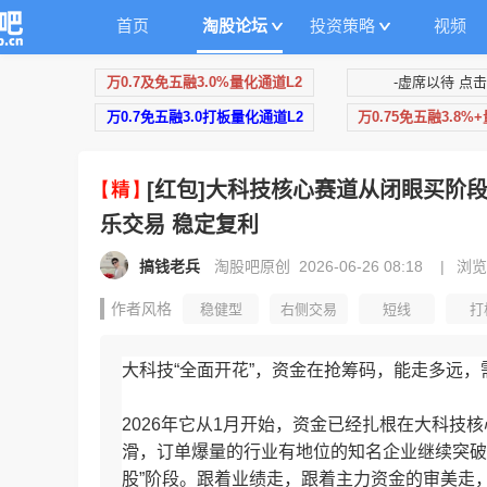
首页
淘股论坛
投资策略
视频
万0.7及免五融3.0%量化通道L2
-虚席以待 点击
万0.7免五融3.0打板量化通道L2
万0.75免五融3.8%
[红包]大科技核心赛道从闭眼买阶
乐交易 稳定复利
搞钱老兵
淘股吧原创 2026-06-26 08:18
|
浏览
作者风格
稳健型
右侧交易
短线
打
量化交易
趋势投资
ETF投资
可转债
大科技“全面开花”，资金在抢筹码，能走多远
2026年它从1月开始，资金已经扎根在大科
滑，订单爆量的行业有地位的知名企业继续突破
股”阶段。跟着业绩走，跟着主力资金的审美走