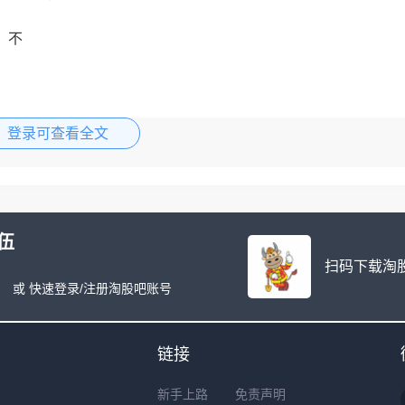
，不
登录可查看全文
伍
扫码下载淘股
或 快速登录/注册淘股吧账号
链接
新手上路
免责声明