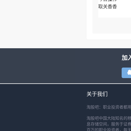
取关香香
今日总结
[图片]
加
昨日计划以及预
竞价香香水下开
关于我们
了，
淘股吧：职业投资者都
淘股吧中国大陆知名的
息存储空间，服务于证券
百万的职业投资者，每天