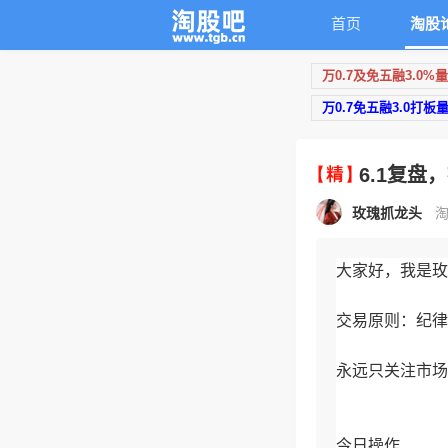
首页
淘股
万0.7及免五融3.0%
万0.7免五融3.0打板
6.1复
玫瑰抓龙头
淘
大家好，我是玫
交易原则：纪律
永远只关注市场
今日操作