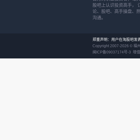
股吧上认识投资高手， 
论、股吧、高手操盘、
沟通。
郑重声明：用户在淘股吧发
Copyright 2007-
2026
©
福
闽ICP备09037174号-3
增值