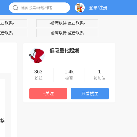
登录/注册
点击联系-
-虚席以待 点击联系-
点击联系-
-虚席以待 点击联系-
低吸量化起爆
363
1.4k
1
粉丝
被赞
被加油
+关注
只看楼主
调整