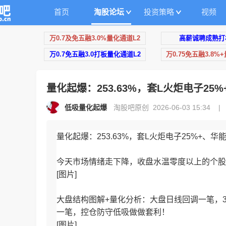
首页
淘股论坛
投资策略
视频
万0.7及免五融3.0%量化通道L2
高薪诚聘成熟打
万0.7免五融3.0打板量化通道L2
万0.75免五融3.8%
​量化起爆：253.63%，套L火炬电子25
低吸量化起爆
淘股吧原创 2026-06-03 15:34
|
量化起爆：253.63%，套L火炬电子25%+、
今天市场情绪走下降，收盘水温零度以上的个股
[图片]
大盘结构图解+量化分析：大盘日线回调一笔，30
一笔，控仓防守低吸做做套利！
[图片]