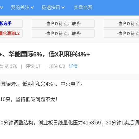
我的关注
极速快讯
实盘比赛
板选手
-虚席以待 点击联系-
-虚席以待 
+量化通道L2
-虚席以待 点击联系-
-虚席以待 
%+、华能国际6%，低X利和兴4%+
浏览 376
|
评论 17
|
加油
0/0
详情
华能国际6%，低X利和兴4%+、中京电子。
10只，坚持低吸问题不大！
分钟调整结构，创业板日线量化压力4158.69，30分钟1卖后