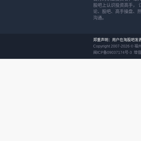
股吧上认识投资高手， 
论、股吧、高手操盘、
沟通。
郑重声明：用户在淘股吧发
Copyright 2007-
2026
©
福
闽ICP备09037174号-3
增值