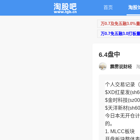
首页
淘股
万0.7及免五融3.0%
万0.7免五融3.0打板
6.4盘中
霹雳说财经
淘
个人交易记录（
$XD红星发(sh60
$金时科技(sz002
$天洋新材(sh60
今日本无开仓计
的。
1. MLCC板块
开盘板块整体表