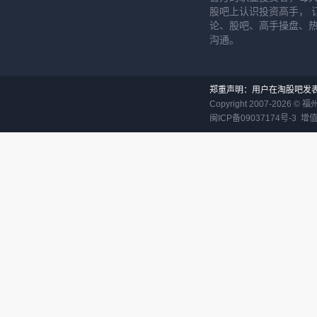
股吧上认识投资高手， 
论、股吧、高手操盘、
沟通。
郑重声明：用户在淘股吧发
Copyright 2007-
2026
©
福
闽ICP备09037174号-3
增值