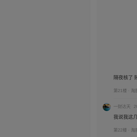
隔夜核了 
第21楼 · 
一财达天
2
我说我这
第22楼 · 