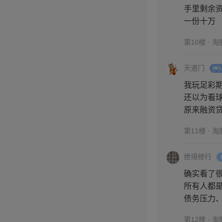
手里剩余
一份十万
第10楼 · 
天道门
我玩足彩
还以为看
原来融资
第11楼 · 
绝境修行
确实看了
所有人都
债务压力
第12楼 · 