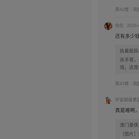
第42楼 · 
伯伦
2026-
还有多少
执着股民
杀手哥，
戏，这是
第43楼 · 
宇宙超级勇
真是难啊
澳门豪侠