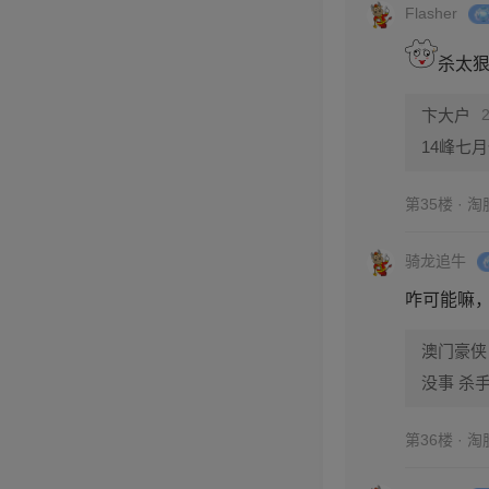
Flasher
杀太狠
卞大户
14峰七
第35楼 · 
骑龙追牛
咋可能嘛
澳门豪侠
没事 杀
第36楼 · 