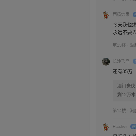
西杨炒家
今天我也
永远不要
第13楼 · 
长沙飞鸟
还有35万
澳门豪侠
剩12万
第14楼 · 
Flasher