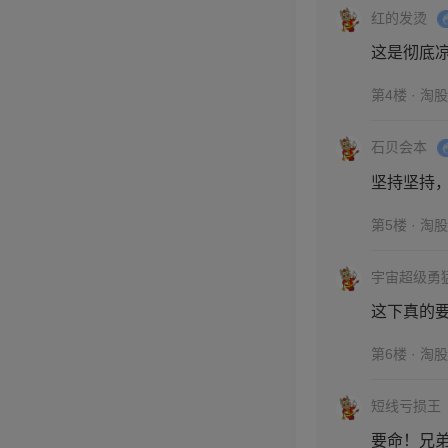
红的发烫
这是彻底
第4楼 · 淘
石贝会本
坚持坚持
第5楼 · 淘
宇宙超级勇
这下真的
第6楼 · 淘
短线亏损王
要命！兄