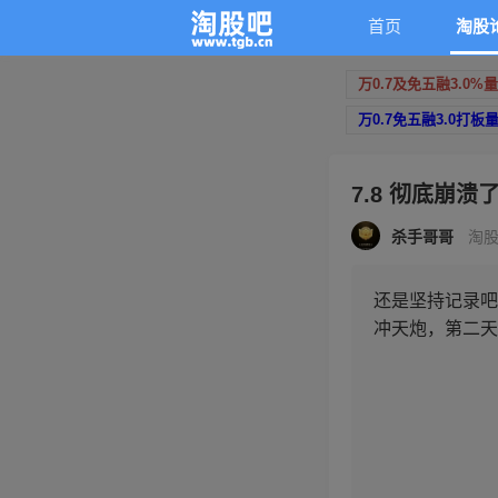
首页
淘股
万0.7及免五融3.0%
万0.7免五融3.0打板
7.8 彻底崩溃
杀手哥哥
淘股
还是坚持记录吧
冲天炮，第二天