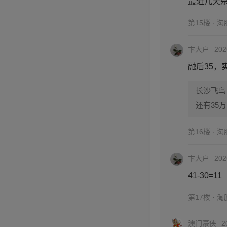
最近几天
第15楼 · 
卞大户
202
融后35，实
长沙飞鸟
还有35万
第16楼 · 
卞大户
202
41-30=11
第17楼 · 
澳门豪侠
2