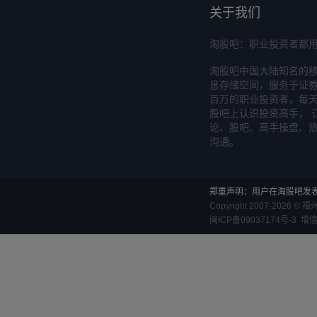
关于我们
淘股吧：职业投资者都
淘股吧中国大陆知名的
息存储空间，服务于证券
百万的职业投资者，每天
股吧上认识投资高手， 
论、股吧、高手操盘、
沟通。
郑重声明：用户在淘股吧发
Copyright 2007-
2026
©
福
闽ICP备09037174号-3
增值