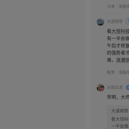
沙发 · 淘股
大道顺势
看
大恒科
有一半会
午后才修
的强势者
难，
浪潮
板凳 · 淘股
从简出发
早啊，大
大道顺势
看大恒科
一半会做