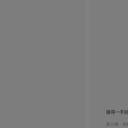
操得一手好盘
第16楼 · 