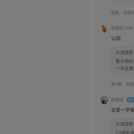
才修复，
地板 · 淘股
萌萌哒1988
认同
大道顺势
看大恒科
一半会做
才修复，
第4楼 · 淘
姬姬姬
全是一字
大道顺势
7.9盘