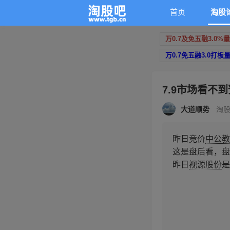
首页
淘股
万0.7及免五融3.0%
万0.7免五融3.0打板
7.9市场看不
大道顺势
淘股
昨日竞价
中公教
这是盘后看，盘
昨日
视源股份
是