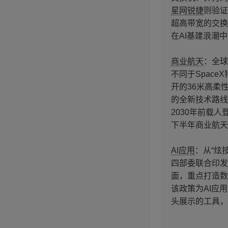
星网锐捷
则验证
超高带宽的交换
在AI基建浪潮
商业航天
：全球
不同于Space
开的36米高柔
的全新技术路线
2030年前载
下半年商业航天
AI应用
：从“炫技
四部委联合印发
面，重点打造数
该政策为AI应
头展示的工具，