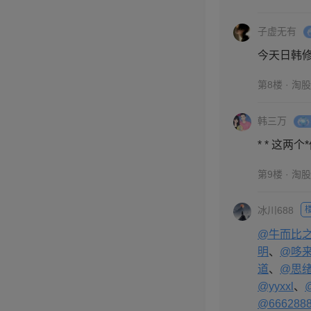
子虚无有
今天日韩
第8楼 · 淘
韩三万
* * 这两
第9楼 · 淘
冰川688
@牛而比
明
、
@哆来
道
、
@思绪
@yyxxl
、
@666288