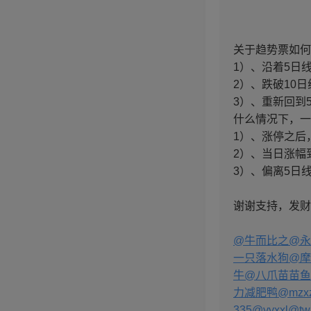
关于趋势票如何
1）、沿着5日
2）、跌破10
3）、重新回到
什么情况下，一
1）、涨停之后
2）、当日涨幅
3）、偏离5日
谢谢支持，发财
@牛而比之
@永
一只落水狗
@摩
牛
@八爪苗苗鱼
力减肥鸭
@mzx
335
@yyxxl
@twi