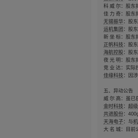
科 威 尔：股东
佳 力 奇：股东
无锡振华
：股东
运机集团
：股东
新 坐 标：股东
正帆科技
：股东
海航控股
：股东
夜 光 明：股东
竞 业 达：实
佳缘科技
：因涉
五、异动公告
威 尔 高：虽
金时科技
：
超级
共进股份
：40
天海电子
：与
机
大 名 城：目前