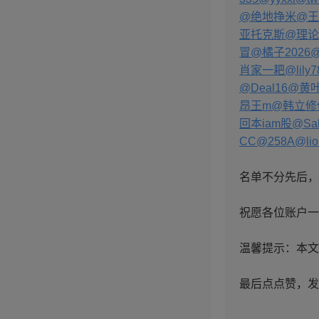
@绝地挣米
@王
亚托克斯
@理论
冒
@橘子2026
@
肖家一耙
@lily
@Deal16
@黄叶
昂王m
@韩立修
回本iam股
@Sak
CC
@258A
@li
名单不分先后，
祝愿各位账户一
温馨提示：本文
最后点点赞，发