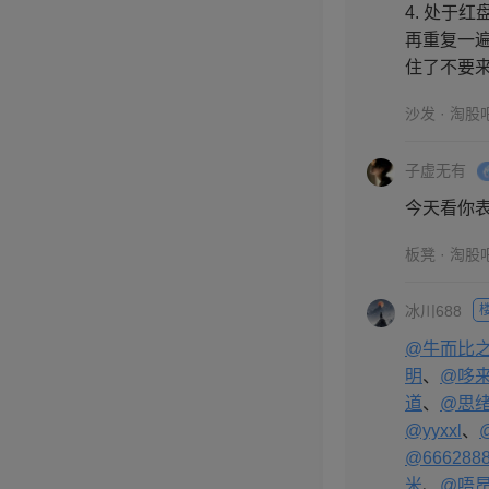
4. 处于
再重复一遍
住了不要
沙发 · 淘股
子虚无有
今天看你
板凳 · 淘股
冰川688
@牛而比
明
、
@哆来
道
、
@思绪
@yyxxl
、
@666288
米
、
@唔