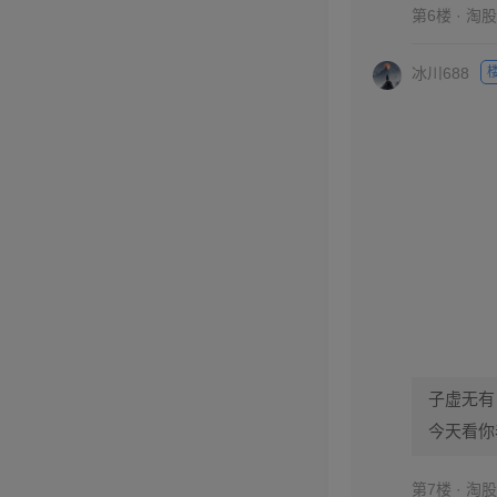
第6楼 · 淘
冰川688
子虚无有
今天看你
第7楼 · 淘