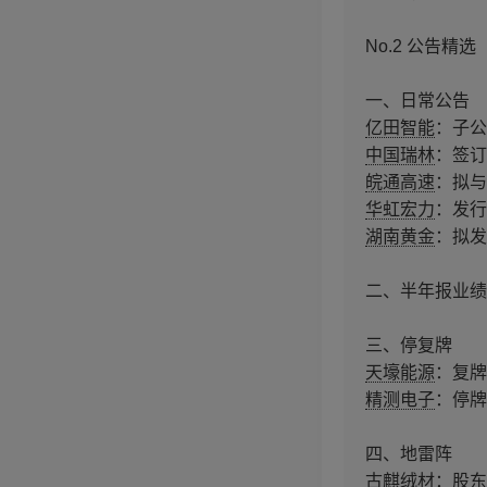
No.2 公告精选
一、日常公告
亿田智能
：子公
中国瑞林
：签订
皖通高速
：拟与
华虹宏力
：发行
湖南黄金
：拟发
二、半年报业绩
三、停复牌
天壕能源
：复牌
精测电子
：停牌
四、地雷阵
古麒绒材
：股东