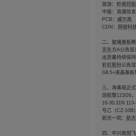
旅游：
岭南控股
中报：浪潮信息
PCB：
威尔高
CDN：
网宿科
二、
玻璃基板
概
京东
方A公告显
出货量持续保持
彩虹股份
公告显
G8.5+液晶
三、海事局正式
琼航警123/26，南
16-30.31N
号乙（CZ-1
航天一院：
航天
四、中兴高倪飞