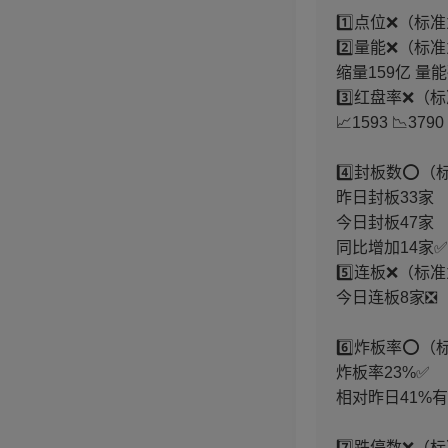
1️⃣点位❌（标准为
2️⃣量能❌（标
缩量159亿 量
3️⃣红盘率❌（
📈1593 📉37
4️⃣封板数⭕️
昨日封板33家
今日封板47家
同比增加14家✅
5️⃣连板❌（标
今日连板8家❎
6️⃣炸板率⭕️
炸板率23%✅
相对昨日41%
7️⃣跌停数❌（