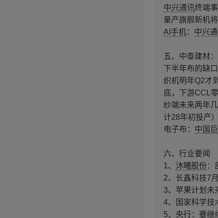
中兴通讯
终端事
量产旗舰新机将
AI手机
：
中兴通
五、中泰建材：
下半年布的缺口
织机明年Q2才
底，下游CCL
纱端未来两年几无
计28年初投产
电子布：
中国巨
六、行业要闻
1、
沐曦股份
：
2、长鑫科技7
3、苹果计划未
4、国家科学技
5、央行：要继