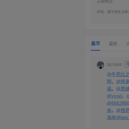
主题概念：
声明：遵守相关法律
最早
最新
冰川688
@牛而比
明
、
@哆来
道
、
@思绪
@yyxxl
、
@666288
米
、
@唔
海岸
@twic