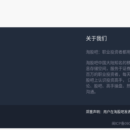
关于我们
淘股吧：职业投资者都
淘股吧中国大陆知名的
息存储空间，服务于证券
百万的职业投资者，每天
股吧上认识投资高手， 
论、股吧、高手操盘、
沟通。
郑重声明：用户在淘股吧发
闽ICP备090