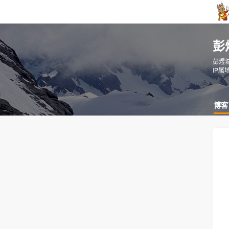
彭
彭煜城
IP属
博客