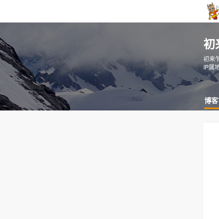
初
初来
IP属
博客