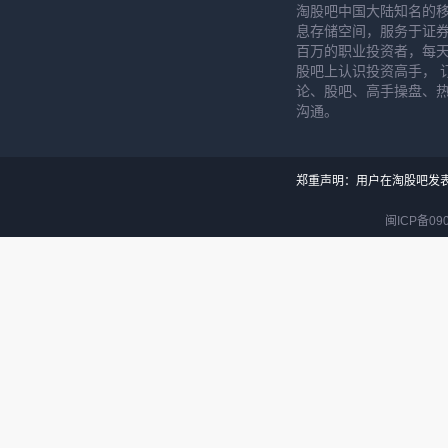
淘股吧中国大陆知名的
息存储空间，服务于证券
百万的职业投资者，每天
股吧上认识投资高手， 
论、股吧、高手操盘、
沟通。
郑重声明：用户在淘股吧发
闽ICP备090