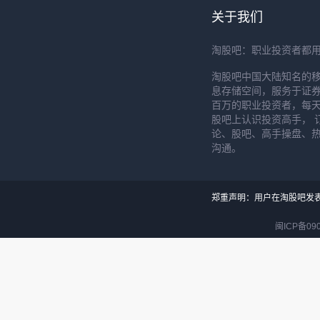
关于我们
淘股吧：职业投资者都
淘股吧中国大陆知名的
息存储空间，服务于证券
百万的职业投资者，每天
股吧上认识投资高手， 
论、股吧、高手操盘、
沟通。
郑重声明：用户在淘股吧发
闽ICP备090