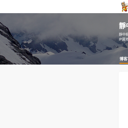
靜
靜中
IP属
博客