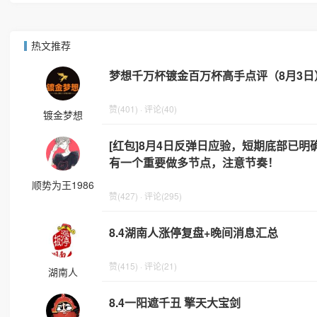
热文推荐
梦想千万杯镀金百万杯高手点评（8月3日
赞(401) · 评论(40)
镀金梦想
[红包]8月4日反弹日应验，短期底部已
有一个重要做多节点，注意节奏！
顺势为王1986
赞(427) · 评论(295)
8.4湖南人涨停复盘+晚间消息汇总
赞(415) · 评论(21)
湖南人
8.4一阳遮千丑 擎天大宝剑