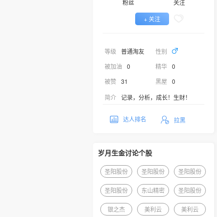
粉丝
关注
+ 关注
等级
普通淘友
性别
被加油
0
精华
0
被赞
31
黑屋
0
简介
记录，分析，成长！生财！
达人排名
拉黑
岁月生金讨论个股
圣阳股份
圣阳股份
圣阳股份
圣阳股份
东山精密
圣阳股份
银之杰
美利云
美利云