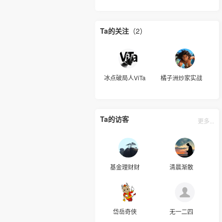
Ta的关注
（2）
冰点破局人ViTa
橘子洲炒家实战
Ta的访客
更多...
基金理财财
清晨渐散
岱岳奇侠
无一二四