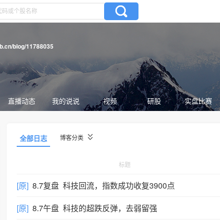
gb.cn/blog/11788035
直播动态
我的说说
视频
研股
实盘比赛
全部日志
博客分类
标题
[原]
8.7复盘 科技回流，指数成功收复3900点
[原]
8.7午盘 科技的超跌反弹，去弱留强