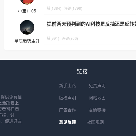
赞(1384) · 评论(1798)
小宝1105
提前两天预判到的AI科技是反抽还是反
赞(991) · 评论(806)
星辰趋势主升
链接
新手上路
免责声明
户提供免费信
版权声明
网站地图
上活跃着上
资者可在淘
广告合作
友情链接
研报、讨
踪，促进好友
意见反馈
社区规则