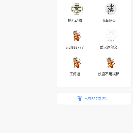
投机动物
山海复盘
cici888777
武汉达尔文
王师道
炒股不用锅铲
已有537次访问