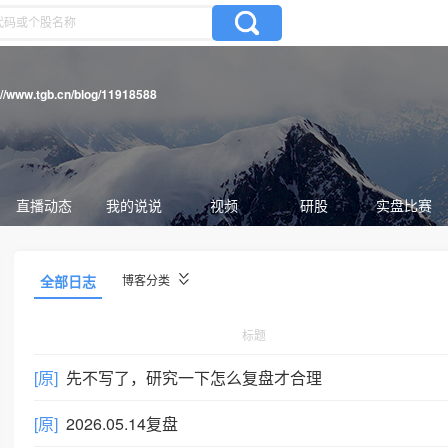
://www.tgb.cn/blog/11918588
直播动态
我的说说
视频
研股
实盘比赛
全部日志
博客分类
标题
[原]
先不写了，研究一下怎么复盘才合理
[原]
2026.05.14复盘