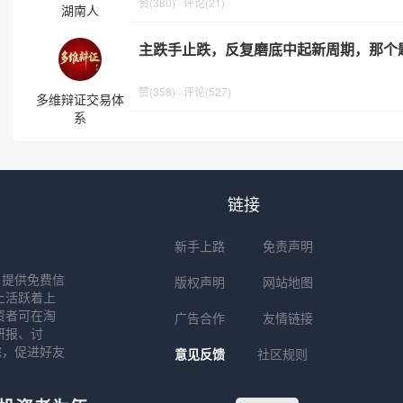
赞(380) · 评论(21)
湖南人
主跌手止跌，反复磨底中起新周期，那个
赞(358) · 评论(527)
多维辩证交易体
系
链接
新手上路
免责声明
户提供免费信
版权声明
网站地图
上活跃着上
资者可在淘
广告合作
友情链接
研报、讨
踪，促进好友
意见反馈
社区规则