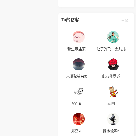
Ta的访客
更多...
新生带韭菜
让子弹飞一会儿儿
大漠驼铃F80
此乃修罗道
VY18
xa啊
郑县人
静水流深n