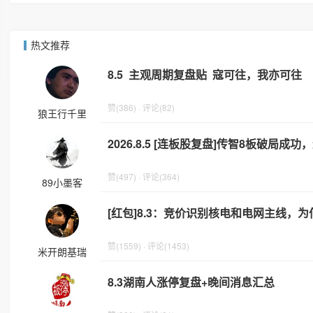
热文推荐
8.5 主观周期复盘贴 寇可往，我亦可往
赞(386) · 评论(82)
狼王行千里
2026.8.5 [连板股复盘]传智8板破局成
赞(497) · 评论(364)
89小墨客
[红包]8.3：竞价识别核电和电网主线，
赞(1559) · 评论(1453)
米开朗基瑞
8.3湖南人涨停复盘+晚间消息汇总