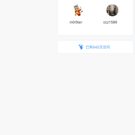
m0r9an
ccz1589
已有645次访问