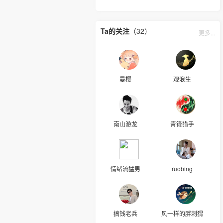
Ta的关注
（32）
更多...
曼樱
观浪生
南山游龙
青锋猎手
情绪流猛男
ruobing
搞钱老兵
风一样的胖刺猬