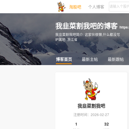
淘股吧
个人博客
我韭菜割我吧的博客
https
我韭菜割我吧简介:
这家伙很懒,什么都没写
IP属地:
浙江省
博客首页
最新主帖
最新跟帖
我韭菜割我吧
注册时间：2026-02-27
1
32