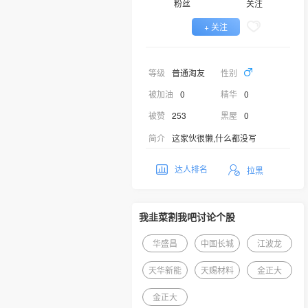
粉丝
关注
+ 关注
等级
普通淘友
性别
被加油
0
精华
0
被赞
253
黑屋
0
简介
这家伙很懒,什么都没写
达人排名
拉黑
我韭菜割我吧讨论个股
华盛昌
中国长城
江波龙
天华新能
天赐材料
金正大
金正大