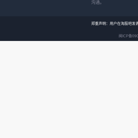
沟通。
郑重声明：用户在淘股吧发
闽ICP备090