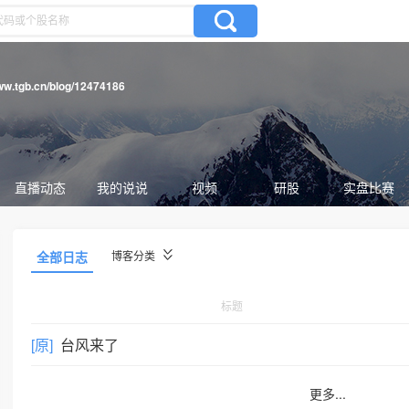
www.tgb.cn/blog/12474186
直播动态
我的说说
视频
研股
实盘比赛
全部日志
博客分类
标题
[原]
台风来了
更多...