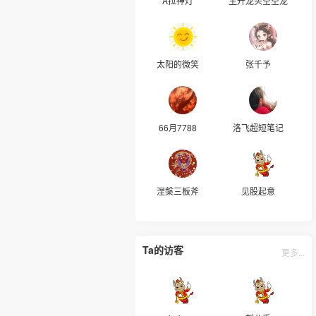
A拉神灯
主升龙头空空龙
太阳的微笑
张千予
66月7788
洛飞超短笔记
涅槃三板斧
见股起意
Ta的访客
更多...