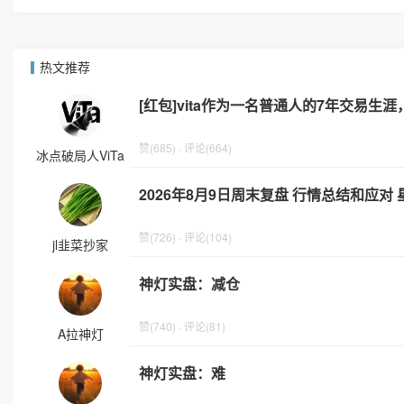
热文推荐
[红包]vita作为一名普通人的7年交易生
赞(685) · 评论(664)
冰点破局人ViTa
2026年8月9日周末复盘 行情总结和应对
赞(726) · 评论(104)
jl韭菜抄家
神灯实盘：减仓
赞(740) · 评论(81)
A拉神灯
神灯实盘：难