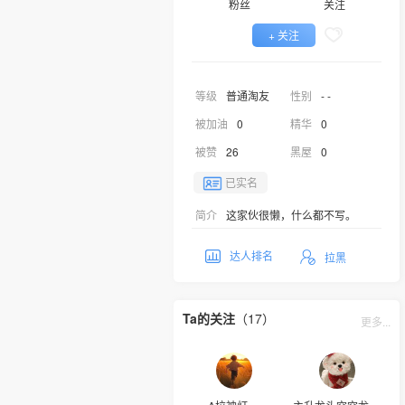
粉丝
关注
+ 关注
等级
普通淘友
性别
- -
被加油
0
精华
0
被赞
26
黑屋
0
已实名
简介
这家伙很懒，什么都不写。
达人排名
拉黑
Ta的关注
（17）
更多...