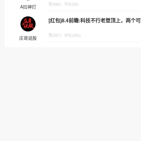
赞(882) · 评论(60)
A拉神灯
[红包]8.4前瞻:科技不行老登顶上，两
赞(597) · 评论(356)
庄哥说股