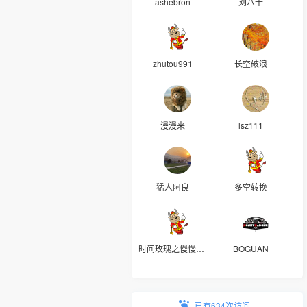
ashebron
刘八千
zhutou991
长空破浪
漫漫来
lsz111
猛人阿良
多空转换
时间玫瑰之慢慢复利
BOGUAN
已有634次访问