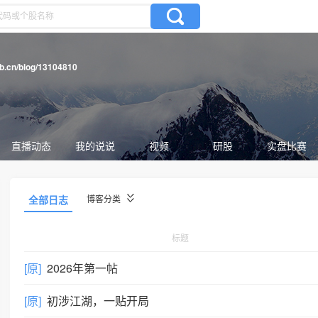
gb.cn/blog/13104810
直播动态
我的说说
视频
研股
实盘比赛
全部日志
博客分类
标题
[原]
2026年第一帖
[原]
初涉江湖，一贴开局