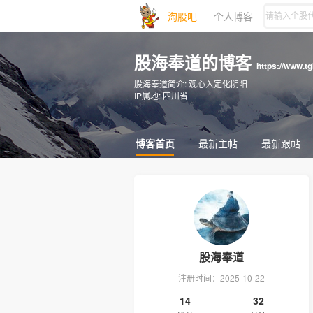
淘股吧
个人博客
股海奉道的博客
https://www.t
股海奉道简介:
观心入定化阴阳
IP属地:
四川省
博客首页
最新主帖
最新跟帖
股海奉道
注册时间：2025-10-22
14
32