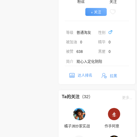
粉丝
关注
+ 关注
等级
普通淘友
性别
被加油
0
精华
0
被赞
638
黑屋
0
简介
观心入定化阴阳
达人排名
拉黑
Ta的关注
（32）
更多...
橘子洲炒家实战
作手阿意