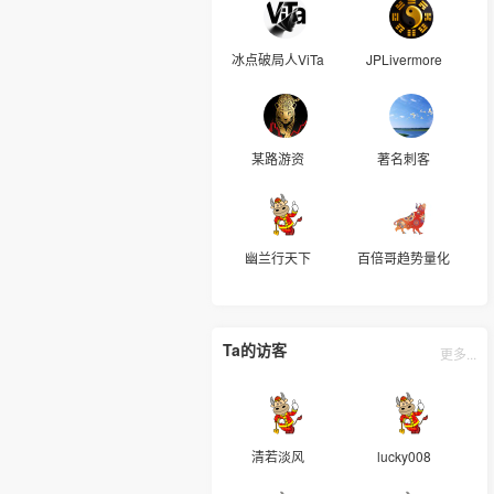
冰点破局人ViTa
JPLivermore
某路游资
著名刺客
幽兰行天下
百倍哥趋势量化
Ta的访客
更多...
清若淡风
lucky008