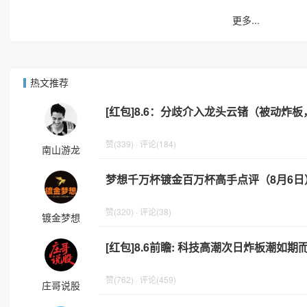
更多...
热文推荐
[红包]8.6：分歧介入龙头云锗（被动炸
赞(339) · 评论(184)
南山游龙
梦想千万杯镀金百万杯高手点评（8月6日
赞(320) · 评论(38)
镀金梦想
[红包]8.6前瞻: 科技高潮次日炸板潮如
赞(762) · 评论(459)
庄哥说股