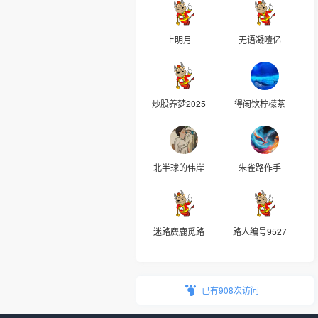
上明月
无语凝噎亿
炒股养梦2025
得闲饮柠檬茶
北半球的伟岸
朱雀路作手
迷路麋鹿觅路
路人编号9527
已有908次访问