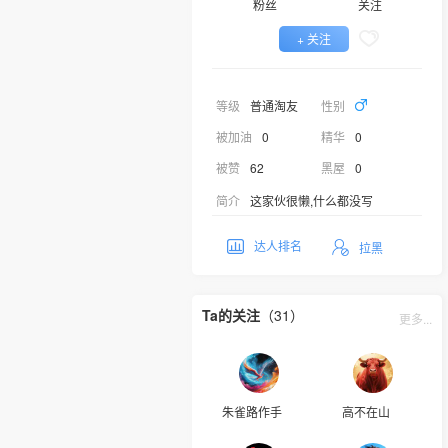
粉丝
关注
+ 关注
等级
普通淘友
性别
被加油
0
精华
0
被赞
62
黑屋
0
简介
这家伙很懒,什么都没写
达人排名
拉黑
Ta的关注
（31）
更多...
朱雀路作手
高不在山