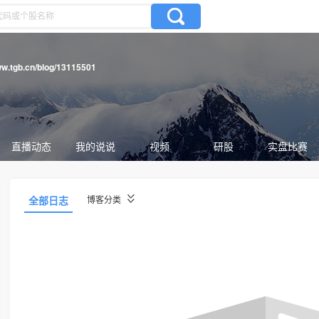
ww.tgb.cn/blog/13115501
直播动态
我的说说
视频
研股
实盘比赛
全部日志
博客分类