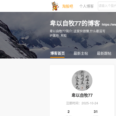
淘股吧
个人博客
卑以自牧77的博客
https://w
卑以自牧77简介:
这家伙很懒,什么都没写
IP属地:
未知
博客首页
最新主帖
最新跟帖
卑以自牧77
注册时间：2025-10-24
2
31