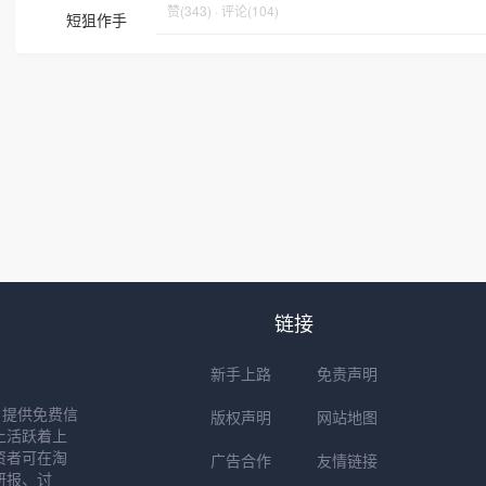
赞(343) · 评论(104)
短狙作手
链接
新手上路
免责声明
户提供免费信
版权声明
网站地图
上活跃着上
资者可在淘
广告合作
友情链接
研报、讨