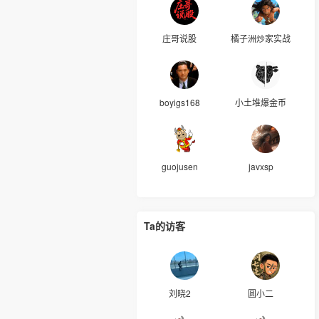
庄哥说股
橘子洲炒家实战
boyigs168
小土堆爆金币
guojusen
javxsp
Ta的访客
刘晓2
圆小二