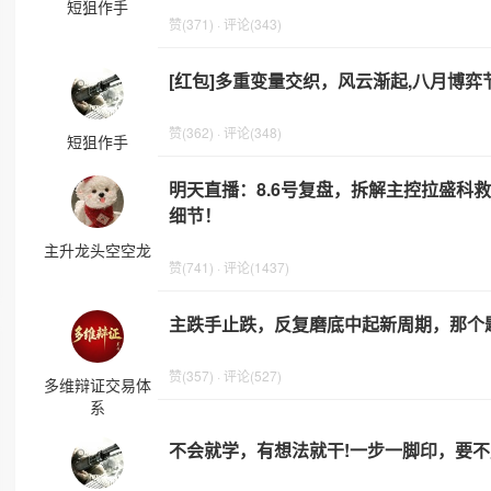
短狙作手
赞(371) · 评论(343)
[红包]多重变量交织，风云渐起,八月博弈
赞(362) · 评论(348)
短狙作手
明天直播：8.6号复盘，拆解主控拉盛科
细节！
主升龙头空空龙
赞(741) · 评论(1437)
主跌手止跌，反复磨底中起新周期，那个
赞(357) · 评论(527)
多维辩证交易体
系
不会就学，有想法就干!一步一脚印，要不