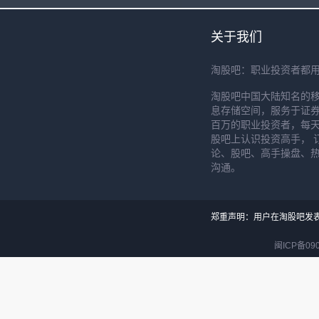
关于我们
淘股吧：职业投资者都
淘股吧中国大陆知名的
息存储空间，服务于证券
百万的职业投资者，每天
股吧上认识投资高手， 
论、股吧、高手操盘、
沟通。
郑重声明：用户在淘股吧发
闽ICP备090