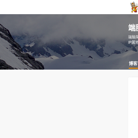
端
端脑
IP属
博客