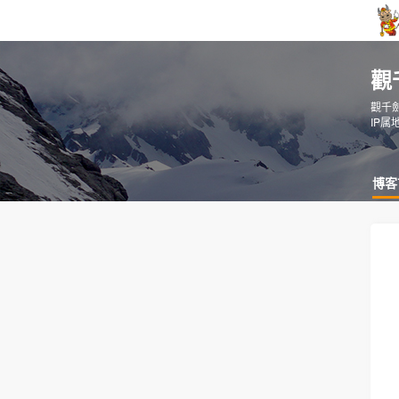
觀
觀千
IP属
博客