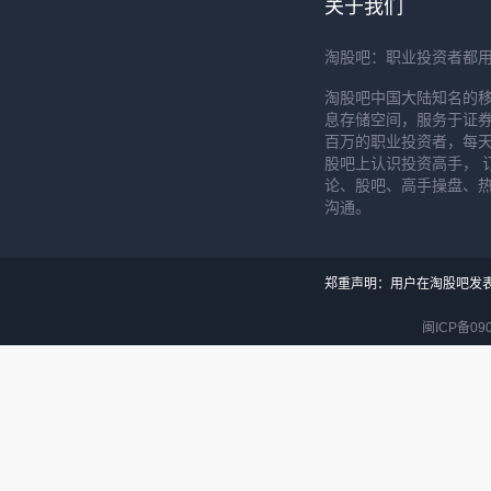
关于我们
淘股吧：职业投资者都
淘股吧中国大陆知名的
息存储空间，服务于证券
百万的职业投资者，每天
股吧上认识投资高手， 
论、股吧、高手操盘、
沟通。
郑重声明：用户在淘股吧发
闽ICP备090