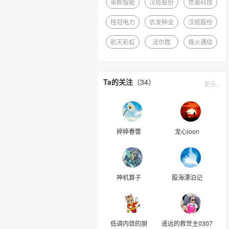
卓郎智能
汉缆股份
世嘉科技
桂冠电力
农发种业
汉缆股份
航天彩虹
法尔胜
烽火通信
Ta的关注
（34）
更多...
婷婷春蕾
龙心loon
神机算子
股海漂泊记
低调内敛的朋
遥远的救世主0307