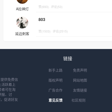
赞(693) · 评论(53)
A拉神灯
803
赞(1503) · 评论(2515)
延边刺客
链接
新手上路
免责声明
户提供免费信
版权声明
网站地图
上活跃着上
资者可在淘
广告合作
友情链接
研报、讨
踪，促进好友
意见反馈
社区规则