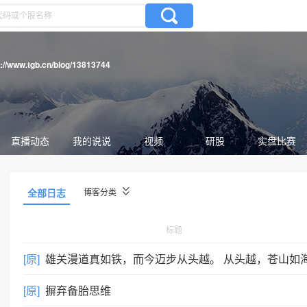
s://www.tgb.cn/blog/13813744
直播动态
我的说说
视频
研股
实盘比赛
全部日志
博客分类
标题
[原]
雄关漫道真如铁，而今迈步从头越。 从头越，苍山如海，残阳如血
[原]
摒弃备胎思维