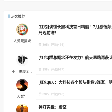
热文推荐
[红包]读懂长鑫科技首日精髓！7月感悟颇
局观前瞻！
大师兄擒妖
赞(395) · 评论(466)
[红包]群总概念还在发力？航天思路再获
赞(858) · 评论(977)
小土堆爆金币
[红包]8.6：大科技各个板块指数3连涨
赞(332) · 评论(248)
天誉年
神灯实盘：踏空