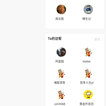
高长胜
狮生记
Ta的访客
更多...
阿蓝姐
blaike
堵股求败
思考人生yf
xxh5588
黄金外卖员