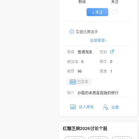
粉丝
关注
+ 关注
实盘比赛选手
全部荣誉>
等级
普通淘友
性别
被加油
0
精华
0
被赞
96
黑屋
1
已实名
简介
炒股的本质是孤独的修行
达人排名
拉黑
红糖芝麻2026讨论个股