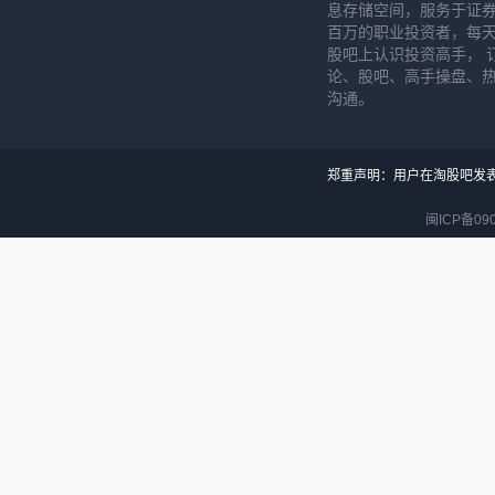
息存储空间，服务于证券
百万的职业投资者，每天
股吧上认识投资高手， 
论、股吧、高手操盘、
沟通。
郑重声明：用户在淘股吧发
闽ICP备090