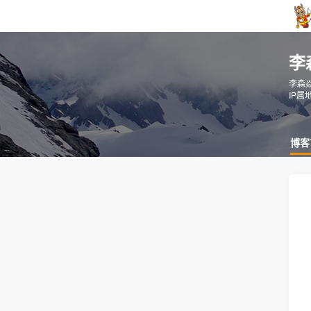
李
李森
IP属
博客