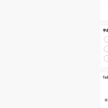
李
T
橘