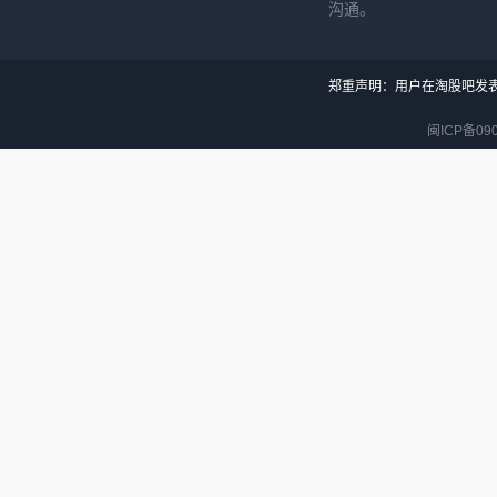
沟通。
郑重声明：用户在淘股吧发
闽ICP备090