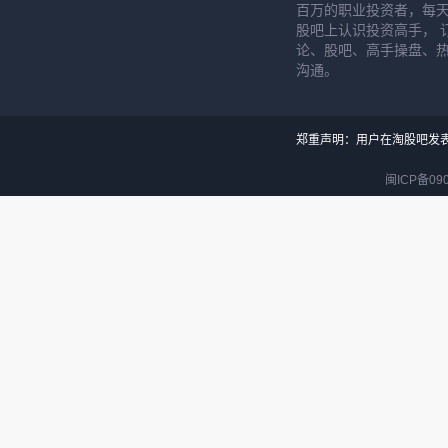
百万的职业投资者，每天
股吧上认识投资高手， 
论、股吧、高手操盘、
沟通。
郑重声明：用户在淘股吧发
闽ICP备090