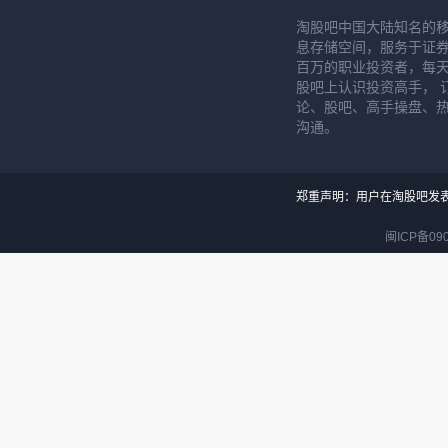
淘股吧中国大陆知名的
息存储空间，服务于证券
百万的职业投资者，每天
股吧上认识投资高手， 
论、股吧、高手操盘、
沟通。
郑重声明：用户在淘股吧发
闽ICP备090