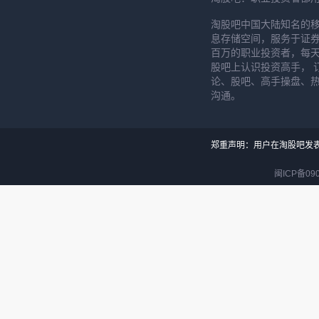
淘股吧中国大陆知名的
息存储空间，服务于证券
百万的职业投资者，每天
股吧上认识投资高手， 
论、股吧、高手操盘、
沟通。
郑重声明：用户在淘股吧发
闽ICP备090