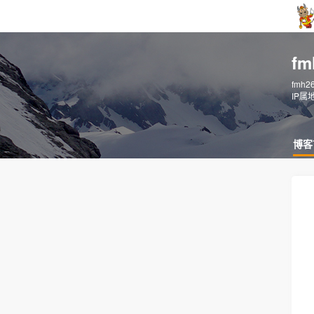
f
fmh2
IP属
博客