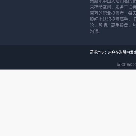
淘股吧中国大陆知名的
息存储空间，服务于证券
百万的职业投资者，每天
股吧上认识投资高手， 
论、股吧、高手操盘、
沟通。
郑重声明：用户在淘股吧发
闽ICP备090