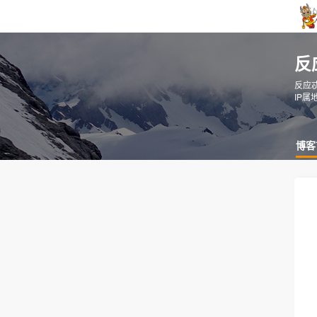
反
反应
IP属
博客