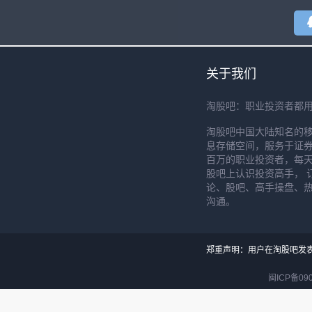
关于我们
淘股吧：职业投资者都
淘股吧中国大陆知名的
息存储空间，服务于证券
百万的职业投资者，每天
股吧上认识投资高手， 
论、股吧、高手操盘、
沟通。
郑重声明：用户在淘股吧发
闽ICP备090