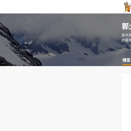
郭
郭大
IP属
博客